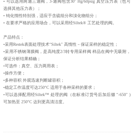
• 可以选用两通三通阀，3-通阀包含30" Hg/60psig 真空压力表（也可
选择其他压力表）；
• 钝化惰性特别强，适应于含硫组分和溴化物组分；
• 在要求严格的应用场合，可以采用经Siltek® 工艺处理的阀。
产品特点：
•
采用Restek表面处理技术“Siltek" 高惰性－保证采样的稳定性；
•
采用不锈钢薄膜阀，是高纯度2/3转专用采样阀 样品在阀中无吸附，
保证分析结果精确；
•
可选件：真空、压力两用表；
•
操作方便；
•
多种容积 外观迅速判断罐容积；
•
稳定工作温度可达250°C 适用于各种采样的要求；
•
可以选择配用经Siltek™ 处理的阀（在标准订货号后加后缀 “-650" )
可加热至 250°C 达到更高清洁度。