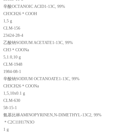
辛酸OCTANOIC ACID1-13C, 99%
CH3CH26＊COOH
1,5 g
CLM-156
23424-28-4
乙酸钠SODIUM ACETATE1-13C, 99%
CH3＊COONa
5,1.0,10 g
CLM-1948
1984-08-1
辛酸钠SODIUM OCTANOATE1-13C, 99%
CH3CH26＊COONa
1,5,10x0.1 g
CLM-630
58-15-1
氨基比林AMINOPYRINEN,N-DIMETHYL-13C2, 99%
＊C2C11H17N3O
1 g