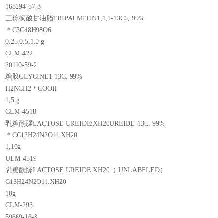
168294-57-3
三棕榈酸甘油脂TRIPALMITIN1,1,1-13C3, 99%
＊C3C48H98O6
0.25,0.5,1.0 g
CLM-422
20110-59-2
糖胶GLYCINE1-13C, 99%
H2NCH2＊COOH
1,5 g
CLM-4518
乳糖酰脲LACTOSE UREIDE:XH20UREIDE-13C, 99%
＊CC12H24N2O11.XH20
1,10g
ULM-4519
乳糖酰脲LACTOSE UREIDE:XH20（ UNLABELED）
C13H24N2O11.XH20
10g
CLM-293
59669-16-8