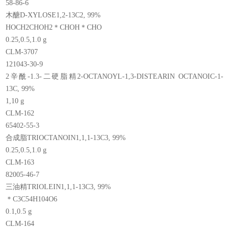
58-86-6
木醣D-XYLOSE1,2-13C2, 99%
HOCH2CHOH2＊CHOH＊CHO
0.25,0.5,1.0 g
CLM-3707
121043-30-9
2辛酰-1.3-二硬脂精2-OCTANOYL-1,3-DISTEARIN OCTANOIC-1-
13C, 99%
1,10 g
CLM-162
65402-55-3
合成脂TRIOCTANOIN1,1,1-13C3, 99%
0.25,0.5,1.0 g
CLM-163
82005-46-7
三油精TRIOLEIN1,1,1-13C3, 99%
＊C3C54H104O6
0.1,0.5 g
CLM-164