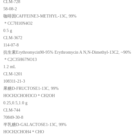
CLM-728
58-08-2
咖啡因CAFFEINE3-METHYL-13C, 99%
＊CC7H10N4O2
0.5 g
CLM-3672
114-07-8
抗生素Erythromycin90-95% Erythromycin A N,N-Dimethyl-13C2, ~90%
＊C2C35H67NO13
1.2 mL
CLM-1201
108311-21-3
果糖D-FRUCTOSE1-13C, 99%
HOCH2CHOH3CO＊CH2OH
0.25,0.5,1.0 g
CLM-744
70849-30-8
半乳糖D-GALACTOSE1-13C, 99%
HOCH2CHOH4＊CHO