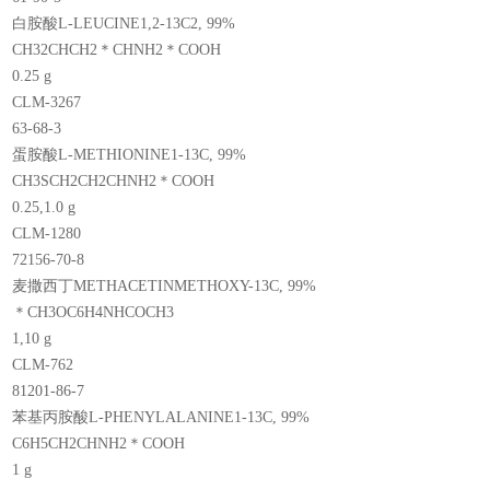
白胺酸L-LEUCINE1,2-13C2, 99%
CH32CHCH2＊CHNH2＊COOH
0.25 g
CLM-3267
63-68-3
蛋胺酸L-METHIONINE1-13C, 99%
CH3SCH2CH2CHNH2＊COOH
0.25,1.0 g
CLM-1280
72156-70-8
麦撒西丁METHACETINMETHOXY-13C, 99%
＊CH3OC6H4NHCOCH3
1,10 g
CLM-762
81201-86-7
苯基丙胺酸L-PHENYLALANINE1-13C, 99%
C6H5CH2CHNH2＊COOH
1 g