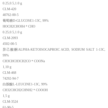
0.25,0.5,1.0 g
CLM-420
40762-00-5
葡萄糖D-GLUCOSE1-13C, 99%
HOCH2CHOH4＊CHO
0.25,0.5,1.0 g
CLM-2093
4502-00-5
异己酸酮ALPHA-KETOISOCAPROIC ACID, SODIUM SALT 1-13C,
99%
CH3CHCH3CH2CO＊COONa
1,10 g
CLM-468
74292-94-7
白胺酸L-LEUCINE1-13C, 99%
CH32CHCH2CHNH2＊COOOH
1,5 g
CLM-3524
61-90-5