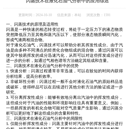
闪蒸技术在液化石油气分析中的应用综述
更新时间：2024-10-10 信息来源：本站 浏览次数：1591
一、闪蒸技术的原理及适用性
闪蒸是一种快速的相态转变过程，将处于一定压力下的液态物质
突然降低压力至其饱和蒸汽压以下，使部分液态物质瞬间汽化，
形成气液两相混合物。
对于液化石油气，闪蒸技术可以帮助分析其挥发性成分。由于汽
油是由多种不同沸点的烃类化合物组成的混合物，通过闪蒸可以
使其中较易挥发的成分迅速汽化，从而可以对这些挥发成分进行
进一步的分析，如通过气相色谱等方法确定其组成和含量。
二、闪蒸技术在液化石油气分析中的优势
快速分析：闪蒸过程通常非常迅速，可以在较短的时间内获得
1.
分析结果，提高分析效率。
非破坏性分析：闪蒸过程一般不会对液化石油气的原始样品造
2.
成破坏，使得样品可以在后续进行其他分析方法的验证或进一步
研究。
可分离挥发性成分：能够有效地分离出汽油中的挥发性成分，
3.
这些成分对于汽油的性能和环境影响往往具有重要意义。例如，
一些易挥发的有机化合物可能对空气质量产生影响，通过闪蒸分
析可以更好地了解这些成分的含量和特性。
三、闪蒸技术在液化石油气分析中的局限性
仅能分析挥发性成分：闪蒸主要针对汽油中的挥发性成分进行
1.