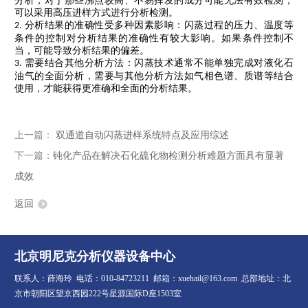
分析，对于那些沸点较高、不易挥发的成分可能无法有效检测，
可以采用高压进样方式进行分析检测。
分析结果的准确性受多种因素影响：闪蒸过程的压力、温度等
2.
条件的控制对分析结果的准确性有较大影响。如果条件控制不
当，可能导致分析结果的偏差。
需要结合其他分析方法：闪蒸技术通常不能单独完成对液化石
3.
油气的全面分析，需要与其他分析方法如气相色谱、质谱等结合
使用，才能获得更准确和全面的分析结果。
上一篇：
双通道自动闪蒸进样系统特点及应用综述
下一篇：
钝化产品在解决石化硫化物检测分析难题方面具有显著
成效
返回
北京明尼克分析仪器设备中心
联系人：薛海玲 电话：010-84723211 邮箱：xuehail@163.com 总部地址：北
京市朝阳区望京西园222号星源国际D座1503室