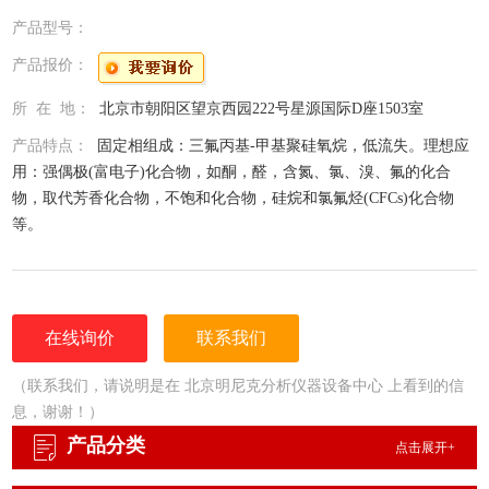
产品型号：
产品报价：
所 在 地：
北京市朝阳区望京西园222号星源国际D座1503室
产品特点：
固定相组成：三氟丙基-甲基聚硅氧烷，低流失。理想应
用：强偶极(富电子)化合物，如酮，醛，含氮、氯、溴、氟的化合
物，取代芳香化合物，不饱和化合物，硅烷和氯氟烃(CFCs)化合物
等。
在线询价
联系我们
（联系我们，请说明是在 北京明尼克分析仪器设备中心 上看到的信
息，谢谢！）
产品分类
点击展开+