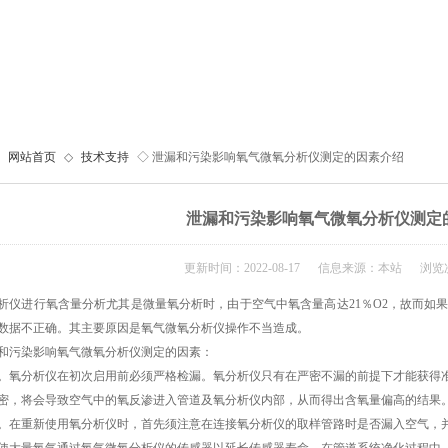
网站首页
◇
技术支持
◇ 泄漏和污染影响氧气微氧分析仪测定的因素介绍
泄漏和污染影响氧气微氧分析仪测定
更新时间：2022-08-17 信息来源：本站 浏览次
析仪进行氧含量分析尤其是微量氧分析时，由于空气中氧含量高达21％O2，故而如
数据不正确。其主要原因是氧气微氧分析仪操作不当造成。
和污染影响氧气微氧分析仪测定的因素：
。氧分析仪在初次启用前必须严格检漏。氧分析仪只有在严密不漏的前提下才能获得
密，将会导致空气中的氧反渗进入管道及氧分析仪内部，从而得出含氧量偏高的结果
。在重新使用氧分析仪时，首先须注意在连接氧分析仪的取样管路时是否漏入空气，