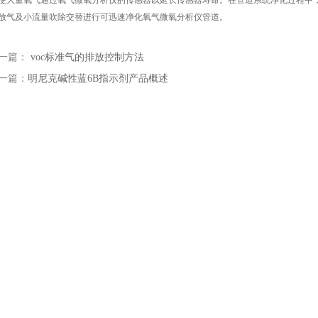
使大量氧气通过氧气微氧分析仪的传感器以延长传感器寿命。在管道系统净化过程中
放气及小流量吹除交替进行可迅速净化氧气微氧分析仪管道。
一篇：
voc标准气的排放控制方法
一篇：
明尼克碱性蓝6B指示剂产品概述