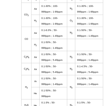
0.1-30%
；
100-
0.1-30%
；
100-
N
Air
2
999ppm
；
1-99ppm
999ppm
；
1-99ppm
CO
2
0.1-30%
；
100-
0.1-30%
；
100-
H
O
2
2
999ppm
；
1-99ppm
999ppm
；
1-99ppm
0.1-6.0%
；
50-
0.1-50%
；
50-
N
Air
2
999ppm
；
1-49ppm
999ppm
；
1-49ppm
CO
0.1-50%
；
50-
H
2
999ppm
；
1-49ppm
0.1-50%
；
50-
0.1-50%
；
50-
C
H
N
Air
2
6
2
999ppm
；
5-49ppm
999ppm
；
1-49ppm
0.1-50%
；
50-
0.1-4.5%
；
50-
C
H
N
Air
2
4
2
999ppm
；
5-49ppm
999ppm
；
5-49ppm
0.1-50%
；
50-
0.1-50%
；
50-
Ar
999ppm
；
1-49ppm
999ppm
；
1-49ppm
H
N
2
2
0.1-50%
；
50-
He
999ppm
0.1-3%
；
50-
0.1-5%
；
50-
H
S
N
He
2
2