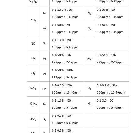
C
H
999ppm
；
5-49ppm
999ppm
；
5-49ppm
4
10
0.1-2.65%
；
50-
0.1-50%
；
50-
H
Air
2
999ppm
；
1-49ppm
999ppm
；
1-49ppm
CH
4
0.1-50%
；
50-
0.1-50%
；
50-
N
Ar
2
999ppm
；
1-49ppm
999ppm
；
1-49ppm
0.1-1.0%
；
50-
N
NO
2
999ppm
；
5-49ppm
0.1-50%
；
50-
0.1-50%
；
50-
N
Ar
He
2
999ppm
；
2-49ppm
999ppm
；
2-49ppm
0.1-50%
；
100-
O
Ar
2
999ppm
；
5-49ppm
0.1-0.7%
；
50-
0.1-0.7%
；
50-
NO
N
He
2
2
999ppm
；
10-49ppm
999ppm
；
10-49ppm
0.1-1.0%
；
50-
0.1-3.0
；
50-
C
H
N
Air
3
8
2
999ppm
；
5-49ppm
999ppm
；
5-49ppm
0.1-0.5%
；
50-
SO
N
2
2
999ppm
；
5-49ppm
0.1-0.5%
；
50-