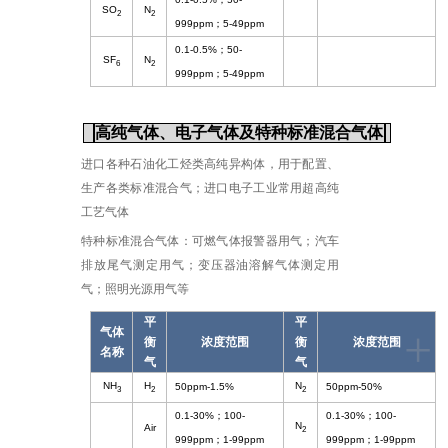
SO
N
2
2
999ppm
；
5-49ppm
0.1-0.5%
；
50-
SF
N
6
2
999ppm
；
5-49ppm
高纯气体、电子气体及特种标准混合气体
进口各种石油化工烃类高纯异构体，用于配置、
生产各类标准混合气；进口电子工业常用超高纯
工艺气体
特种标准混合气体：可燃气体报警器用气；汽车
排放尾气测定用气；变压器油溶解气体测定用
气；照明光源用气等
平
平
+
气体
衡
浓度范围
衡
浓度范围
名称
气
气
NH
H
N
50ppm-1.5%
50ppm-50%
3
2
2
0.1-30%
；
100-
0.1-30%
；
100-
N
Air
2
999ppm
；
1-99ppm
999ppm
；
1-99ppm