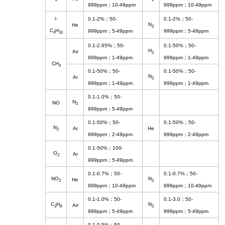
999ppm
；
10-49ppm
999ppm
；
10-49ppm
i-
0.1-2%
；
50-
0.1-2%
；
50-
N
He
2
C
H
999ppm
；
5-49ppm
999ppm
；
5-49ppm
4
10
0.1-2.65%
；
50-
0.1-50%
；
50-
H
Air
2
999ppm
；
1-49ppm
999ppm
；
1-49ppm
CH
4
0.1-50%
；
50-
0.1-50%
；
50-
N
Ar
2
999ppm
；
1-49ppm
999ppm
；
1-49ppm
0.1-1.0%
；
50-
N
NO
2
999ppm
；
5-49ppm
0.1-50%
；
50-
0.1-50%
；
50-
N
Ar
He
2
999ppm
；
2-49ppm
999ppm
；
2-49ppm
0.1-50%
；
100-
O
Ar
2
999ppm
；
5-49ppm
0.1-0.7%
；
50-
0.1-0.7%
；
50-
NO
N
He
2
2
999ppm
；
10-49ppm
999ppm
；
10-49ppm
0.1-1.0%
；
50-
0.1-3.0
；
50-
C
H
N
Air
3
8
2
999ppm
；
5-49ppm
999ppm
；
5-49ppm
0.1-0.5%
；
50-