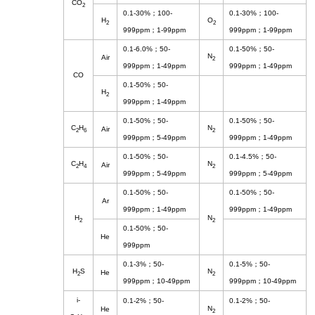
CO
2
0.1-30%
；
100-
0.1-30%
；
100-
H
O
2
2
999ppm
；
1-99ppm
999ppm
；
1-99ppm
0.1-6.0%
；
50-
0.1-50%
；
50-
N
Air
2
999ppm
；
1-49ppm
999ppm
；
1-49ppm
CO
0.1-50%
；
50-
H
2
999ppm
；
1-49ppm
0.1-50%
；
50-
0.1-50%
；
50-
C
H
N
Air
2
6
2
999ppm
；
5-49ppm
999ppm
；
1-49ppm
0.1-50%
；
50-
0.1-4.5%
；
50-
C
H
N
Air
2
4
2
999ppm
；
5-49ppm
999ppm
；
5-49ppm
0.1-50%
；
50-
0.1-50%
；
50-
Ar
999ppm
；
1-49ppm
999ppm
；
1-49ppm
H
N
2
2
0.1-50%
；
50-
He
999ppm
0.1-3%
；
50-
0.1-5%
；
50-
H
S
N
He
2
2
999ppm
；
10-49ppm
999ppm
；
10-49ppm
i-
0.1-2%
；
50-
0.1-2%
；
50-
N
He
2