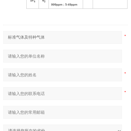
SF
N
6
2
999ppm
；
5-49ppm