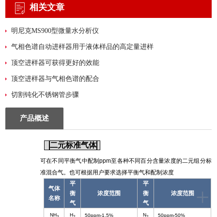
相关文章
明尼克MS900型微量水分析仪
气相色谱自动进样器用于液体样品的高定量进样
顶空进样器可获得更好的效能
顶空进样器与气相色谱的配合
切割钝化不锈钢管步骤
产品概述
二元标准气体
可在不同平衡气中配制
ppm
至各种不同百分含量浓度的二元组分标
准混合气。也可根据用户要求选择平衡气和配制浓度
平
平
+
气体
衡
浓度范围
衡
浓度范围
名称
气
气
NH
H
N
50ppm-1.5%
50ppm-50%
3
2
2