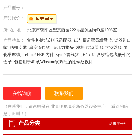
产品型号：
产品报价：
所 在 地：
北京市朝阳区望京西园222号星源国际D座1503室
产品特点：
套件包括: 试剂瓶适配器, 试剂瓶适配器螺母, 过滤器进口
帽, 格栅支承, 真空管倒钩, 管压力接头, 格栅,过滤器 膜,过滤器膜,耐
化学腐蚀, Teflon? FEP 内衬Tygon?管线(3'), 6" x 6" 含收缩包裹嵌件的
盒子. 包括用于4L或Wheaton试剂瓶的性螺纹设计.
在线询价
联系我们
（联系我们，请说明是在 北京明尼克分析仪器设备中心 上看到的信
息，谢谢！）
产品分类
点击展开+