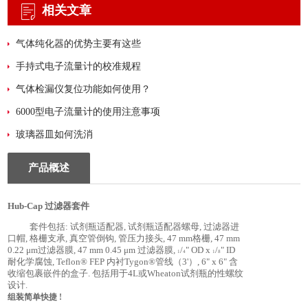
相关文章
气体纯化器的优势主要有这些
手持式电子流量计的校准规程
气体检漏仪复位功能如何使用？
6000型电子流量计的使用注意事项
玻璃器皿如何洗消
产品概述
Hub-Cap
过滤器套件
套件包括
:
试剂瓶适配器
,
试剂瓶适配器螺母
,
过滤器进
口帽
,
格栅支承
,
真空管倒钩
,
管压力接头
, 47 mm
格栅
, 47 mm
0.22 μm
过滤器
膜
, 47 mm 0.45 μm
过滤器膜
,
/
" OD x
/
" ID
1
4
1
8
耐化学腐蚀
, Teflon® FEP
内衬
Tygon®
管线
（3'）, 6" x 6"
含
收缩包裹嵌件的盒子
.
包括用于
4L
或
Wheaton
试剂瓶的性螺纹
设计
.
组装简单快捷
!