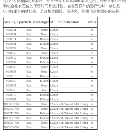
这种*的反相固定相材料，相比传统的烷基和苯基固定相，对芳香剂和不饱
和化合物有更佳的保留时间和选择性。当需要额外的选择性时，该柱是
C18柱很好的替代者。是分析类固醇、四环素、药物代谢物很好的选择。
catalog #
particle size
length
id
modification
units
9109331
3μm
30mm
1.0mm
ea.
9109351
3μm
50mm
1.0mm
ea.
9109311
3μm
100mm
1.0mm
ea.
9109361
3μm
150mm
1.0mm
ea.
9109332
3μm
30mm
2.1mm
ea.
9109352
3μm
50mm
2.1mm
ea.
9109312
3μm
100mm
2.1mm
ea.
9109362
3μm
150mm
2.1mm
ea.
9109333
3μm
30mm
3.2mm
ea.
9109353
3μm
50mm
3.2mm
ea.
9109313
3μm
100mm
3.2mm
ea.
9109363
3μm
150mm
3.2mm
ea.
9109335
3μm
30mm
4.6mm
ea.
9109355
3μm
50mm
4.6mm
ea.
9109315
3μm
100mm
4.6mm
ea.
9109365
3μm
150mm
4.6mm
ea.
9109332-700
3μm
30mm
2.1mm
with Trident Inlet Fitting
ea.
9109352-700
3μm
50mm
2.1mm
with Trident Inlet Fitting
ea.
9109312-700
3μm
100mm
2.1mm
with Trident Inlet Fitting
ea.
9109362-700
3μm
150mm
2.1mm
with Trident Inlet Fitting
ea.
9109333-700
3μm
30mm
3.2mm
with Trident Inlet Fitting
ea.
9109353-700
3μm
50mm
3.2mm
with Trident Inlet Fitting
ea.