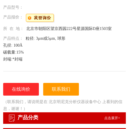
产品型号：
产品报价：
所 在 地：
北京市朝阳区望京西园222号星源国际D座1503室
产品特点：
粒径: 3μm或5μm, 球形
孔径: 100Å
碳载量:15%
封端:*封端
pH范围: 2.5 to 8
温度上限: 80°C
在线询价
联系我们
（联系我们，请说明是在 北京明尼克分析仪器设备中心 上看到的信
息，谢谢！）
产品分类
点击展开+