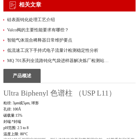
相关文章
硅表面钝化处理工艺介绍
Valco阀的主要性能要求有哪些？
智能气体混合稀释器日常维护要点
低流速工况下手持式电子流量计检测稳定性分析
MQ 701系列全流路钝化气袋进样器解决炼厂检测站的“准度+合规”难题
产品概述
Ultra Biphenyl 色谱柱 （USP L11）
粒径
: 3μm
或
5μm,
球形
孔径
: 100Å
碳载量
:15%
封端
:
*封端
pH
范围
: 2.5 to 8
温度上限
: 80°C