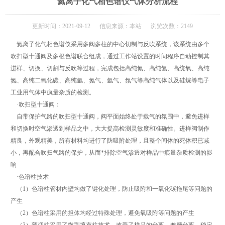
氦离子化气相色谱仪气体分析流程
更新时间：2021-09-12 信息来源：本站 浏览次数：2149
氦离子化气相色谱仪采用多阀多柱的中心切制与反吹系统，该系统由多个
吹扫型十通阀及多根色谱联合组成，通过工作站设置的时间程序自动控制其
进样、切换、切割与反吹等过程，完成包括高纯氮、高纯氢、高统氧、高纯
氮、高纯二氧化碳、高纯氩、氮气、氩气、氛气等高纯气体以及硅烷等电子
工业用气体中疯量杂质的检测。
·吹扫型十通阀：
自带保护气路的吹扫型十通阀，阀平面始终处于载气的氛围中，避免进样
和切换时空气渗透到样品之中，大大提高检测灵敏度和准确性。进样阀制作
精良，外观精美，所有材料均进行了防吸附处理，且整个间体的死体积已减
小，再配合吹扫气路的保护，从而*排除空气渗透对样品中痕量杂质检测的影
响
·色谱柱技术
（1）色谱柱管材内壁均做了键化处理，防止吸附和一氧化碳拖尾等问题的
产生
（2）色谱柱采用的担体均经过特殊处理，避免氧吸附等问题的产生