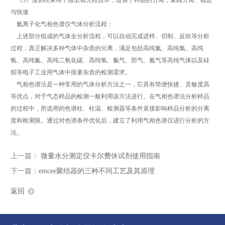
（3）预切柱采用了微型填充柱技术，改善了样品的分离，兼顾分离、稳定
与快速
氦离子化气相色谱仪气体分析流程：
上述部分组成的气体全分析流程，可以自动完成进样、切制、反吹等分析
过程，真正解决多种气体中杂质的分离，满足包括高纯氮、高纯氯、高纯
氧、高纯氮、高纯二氧化碳、高纯氢、氟气、部气、氮气等高纯气体以及硅
烷等电子工业用气体中痕量杂质的检测需求。
气相色谱法是一种常用的气体分析方法之一，它具有简便快捷、灵敏度高
等优点，对于气态样品的检测一般利用该方法进行。在气相色谱法分析样品
的过程中，所选用的色谱柱、柱温、检测器等条件直接影响样品分析的分离
度和检测限。通过对色谱条件优化后，建立了利用气相色谱仪进行分析的方
法。
上一篇：
微量水分测定仪卡尔费休试剂使用指南
下一篇：
emcee聚结器的三种不同工艺及其原理
返回