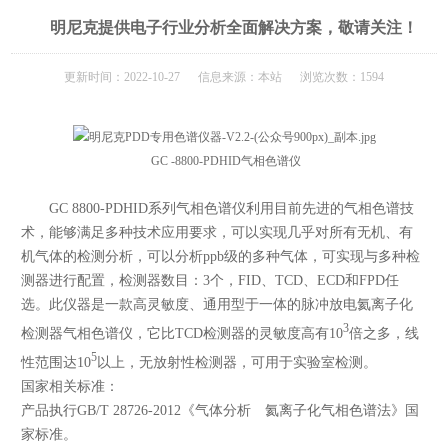
明尼克提供电子行业分析全面解决方案，敬请关注！
更新时间：2022-10-27 信息来源：本站 浏览次数：1594
GC
-
8800
-
PDHID气相色谱仪
GC 8800-PDHID系列气相色谱仪利用目前先进的气相色谱技
术，能够满足多种技术应用要求，可以实现几乎对所有无机、有
机气体的检测分析，可以分析ppb级的多种气体，可实现与多种检
测器进行配置，检测器数目：3个，FID、TCD、ECD和FPD任
选。
此仪器是一款高灵敏度、通用型于一体的脉冲放电
氦
离子化
3
检测器气相色谱仪，它比
TCD
检测器的灵敏度高有
10
倍之多，线
5
性范围达
10
以上，无放射性检测器，可用于实验室检测。
国家相关标准：
产品执行GB/T 28726-2012《气体分析 氦离子化气相色谱法》国
家标准。