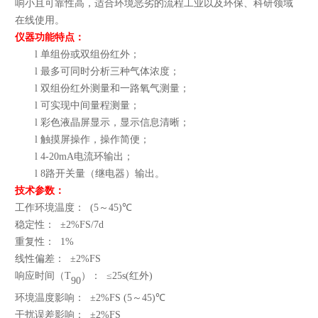
响小且可靠性高，适合环境恶劣的流程工业以及环保、科研领域
在线使用。
仪器功能特点：
l
单组份或双组份红外；
l
最多可同时分析三种气体浓度；
l
双组份红外测量和一路氧气测量；
l
可实现中间量程测量；
l
彩色液晶屏显示，显示信息清晰；
l
触摸屏操作，操作简便；
l
4-20mA
电流环输出；
l
8
路开关量（继电器）输出。
技术参数：
工作环境温度：
(5
～
45)
℃
稳定性：
±
2%FS/7d
重复性：
1%
线性偏差：
±
2%FS
响应时间（
T
）：
≤
25s(
红外
)
90
环境温度影响：
±
2%FS (5
～
45)
℃
干扰误差影响：
±
2%FS