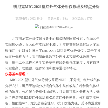
明尼克MIG-2021型红外气体分析仪原理及特点分析
更新时间：2022-10-24 信息来源：本站 浏览次数：1783
北京明尼克分析仪器设备中心积极响应国家号召，在
年
2030
实现碳达峰，在
年实现碳中和，为实现智慧能源解决方案添
2060
砖加瓦，针对设计推出了
型红外气体分析仪，基于半导
MIG-2021
体红外分析方法，采用智能化数字处理技术实现气体浓度的分
析，用于工业流程和科学实验室中在线分析气体浓度，具有自动
化程度高、功能强、操作简便和数字通信等特点。
仪器基本原理：
MIG
-2021
型红外气体分析仪
采用
NDIR
（不分光）红外线气体
分析方法，可用于连续分析混合气体中某种或某几种待测气体组
份的浓度。
分析仪在
分析领域成熟，且采用可靠的分析方法，选
用了先进的
MEMS
红外光源和双通道红外检测器。
分析仪
功能完
备、性能指标*，尤其是稳定性好、抗干扰能力强、受环境温度影