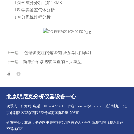
l
烟气成分分析（如
CEMS
）
l
科学实验室气体分析
l
空分系统过程分析
上一篇：
色谱填充柱的这些知识值得我们学习
下一篇：
简单介绍渗透管装置的三大类型
返回
北京明尼克分析仪器设备中心
联系人：薛海玲 电话：010-84723211 邮箱：xuehail@163.com 总部地址：北
京市朝阳区望京西园222号星源国际D座1503室
研发中心：北京市平谷区中关村科技园区兴谷A区平和街39号院（联东U谷）
22号楼C区