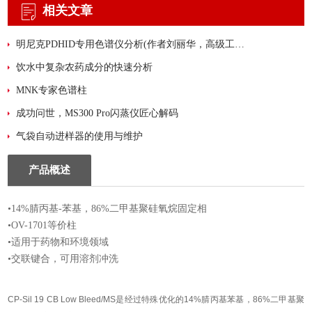
相关文章
明尼克PDHID专用色谱仪分析(​作者刘丽华，高级工程师)
饮水中复杂农药成分的快速分析
MNK专家色谱柱
成功问世，MS300 Pro闪蒸仪匠心解码
气袋自动进样器的使用与维护
产品概述
•14%腈丙基-苯基，86%二甲基聚硅氧烷固定相
•OV-1701等价柱
•适用于药物和环境领域
•交联键合，可用溶剂冲洗
CP-Sil 19 CB Low Bleed/MS
是经过特殊优化的
14%
腈丙基苯基，
86%
二甲基聚