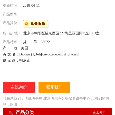
更新时间：
2018-04-11
产品型号：
产品报价：
所 在 地：
北京市朝阳区望京西园222号星源国际D座1503室
产品特点：
货 号：33022
产 地：美国
英 文 名：Diolein (1,3-di[cis-octadecenoyl]glycerol)
供 应 商：明尼克
规 格：1mL/安瓿
品 牌：Restek.
在线询价
联系我们
（联系我们，请说明是在 北京明尼克分析仪器设备中心 上看到的信
息，谢谢！）
产品分类
点击展开+