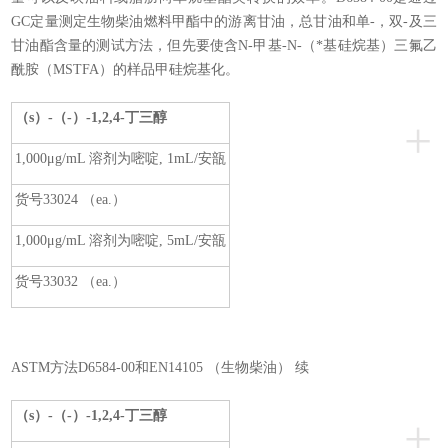
GC定量测定生物柴油燃料甲酯中的游离甘油，总甘油和单-，双-及三
甘油酯含量的测试方法，但先要使含N-甲基-N-（*基硅烷基）三氟乙
酰胺（MSTFA）的样品甲硅烷基化。
（s）-（-）-1,2,4-
丁三醇
+
1,000μg/mL 溶剂为嘧啶, 1mL/安瓿
货号33024 （ea.）
1,000μg/mL 溶剂为嘧啶, 5mL/安瓿
货号33032 （ea.）
ASTM方法D6584-00和EN14105 （生物柴油） 续
（s）-（-）-1,2,4-
丁三醇
+