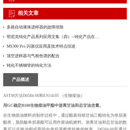
相关文章
多路自动液体进样器的故障排除
明尼克钝化产品系列应用文集（四）--钝化产品在氢能源分析领域应用简况
MS300 Pro 闪蒸仪应用及技术特点综述
顶空进样器与气相色谱的配合
钝化不锈钢管的钝化方法
产品概述
ASTM方法D6584-00和EN14105 （生物柴油）
用
GC
确定
B100
生物柴油甲酯中游离甘油和总甘油含量。
在生物柴油燃料的制作过程中，通过酯基转移甘油三酯转化为单烷基
酯类，脂肪酸单烷基酯可以用作柴油机燃料。游离甘油和总甘油的数
量可以反映油料或脂肪向单烷基酯类转换的效率。D6584-00是通过