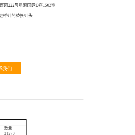
园222号星源国际D座1503室
6K阀进样针的替换针头
系我们
明尼克分析仪器设备中心 上看到的信息，谢
数量
21270