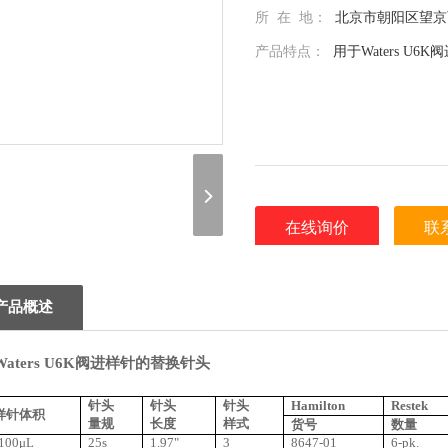
所 在 地：
北京市朝阳区望京西
产品特点：
用于Waters U
在线询价
联
（联系我们，请说明是在 北京
谢！）
产品概述
Waters U6K
阀进样针的替换针头
针头
针头
针头
Hamilton
Restek
样针体积
量规
长度
样式
货号
数量
-100μL
25s
1.97"
3
8647-01
6-pk.