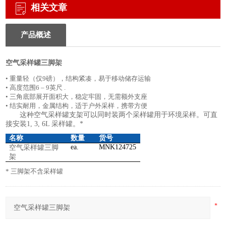
相关文章
产品概述
空气采样罐三脚架
• 重量轻（仅9磅），结构紧凑，易于移动储存运输
• 高度范围6 – 9英尺 .
• 三角底部展开面积大，稳定牢固，无需额外支座
• 结实耐用，金属结构，适于户外采样，携带方便
这种空气采样罐支架可以同时装两个采样罐用于环境采样。可直
接安装
1, 3, 6L
采样罐。
*
名称
数量
货号
ea.
MNK124725
空气采样罐三脚
架
* 三脚架不含采样罐