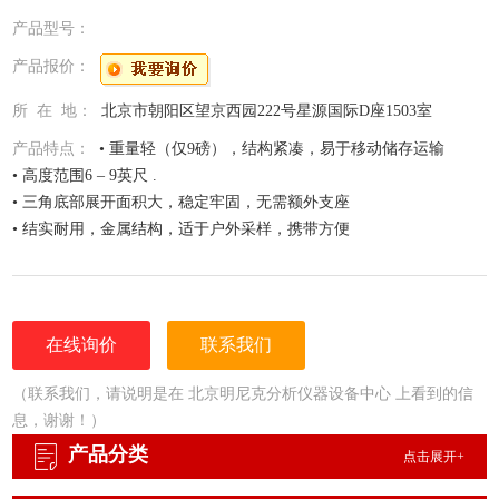
产品型号：
产品报价：
所 在 地：
北京市朝阳区望京西园222号星源国际D座1503室
产品特点：
• 重量轻（仅9磅），结构紧凑，易于移动储存运输
• 高度范围6 – 9英尺 .
• 三角底部展开面积大，稳定牢固，无需额外支座
• 结实耐用，金属结构，适于户外采样，携带方便
这种空气采样罐支架可以同时装两个采样罐用于环境采样。可直接安
装1, 3, 6L 采样罐。*
在线询价
联系我们
（联系我们，请说明是在 北京明尼克分析仪器设备中心 上看到的信
息，谢谢！）
产品分类
点击展开+