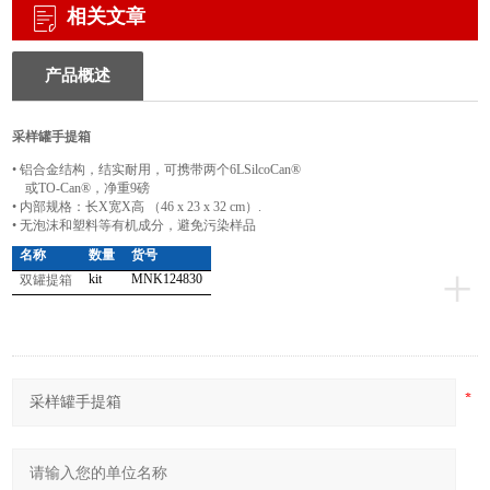
相关文章
产品概述
采样罐手提箱
•
铝合金结构，结实耐用，可携带两个
6LSilcoCan®
或
TO-Can®
，净重
9
磅
•
内部规格：长
X
宽
X
高
（46 x 23 x 32 cm）.
•
无泡沫和塑料等有机成分，避免污染样品
名称
数量
货号
+
kit
MNK124830
双罐提箱