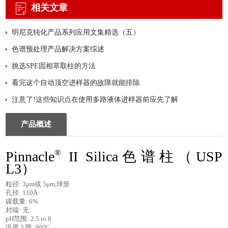
相关文章
明尼克钝化产品系列应用文集精选（五）
色谱预处理产品解决方案综述
挑选SPE固相萃取柱的方法
看完这个自动顶空进样器的故障就能排除
注意了!这些知识点在使用多路液体进样器前应先了解
产品概述
®
Pinnacle
II Silica
色谱柱
（USP
L3）
粒径
: 3μm
或
5μm,
球形
孔径
: 110Å
碳载量
: 6%
封端
:
无
pH
范围
: 2.5 to 8
温度上限
: 80°C