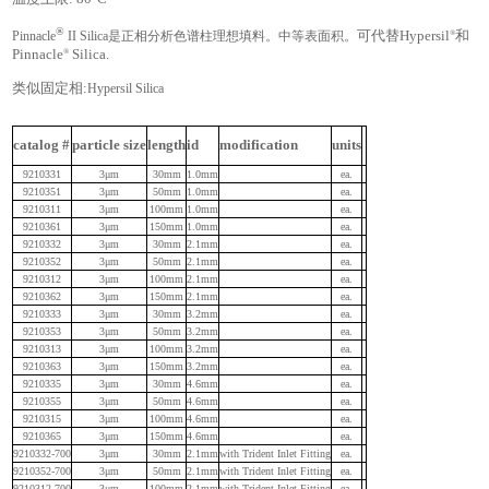
®
®
Pinnacle
II Silica
是
正相分析色谱柱理想填料。中等表面积。
可代替
Hypersil
和
®
Pinnacle
Silica.
类似固定相
:
Hypersil Silica
catalog #
particle size
length
id
modification
units
9210331
3μm
30mm
1.0mm
ea.
9210351
3μm
50mm
1.0mm
ea.
9210311
3μm
100mm
1.0mm
ea.
9210361
3μm
150mm
1.0mm
ea.
9210332
3μm
30mm
2.1mm
ea.
9210352
3μm
50mm
2.1mm
ea.
9210312
3μm
100mm
2.1mm
ea.
9210362
3μm
150mm
2.1mm
ea.
9210333
3μm
30mm
3.2mm
ea.
9210353
3μm
50mm
3.2mm
ea.
9210313
3μm
100mm
3.2mm
ea.
9210363
3μm
150mm
3.2mm
ea.
9210335
3μm
30mm
4.6mm
ea.
9210355
3μm
50mm
4.6mm
ea.
9210315
3μm
100mm
4.6mm
ea.
9210365
3μm
150mm
4.6mm
ea.
9210332-700
3μm
30mm
2.1mm
with Trident Inlet Fitting
ea.
9210352-700
3μm
50mm
2.1mm
with Trident Inlet Fitting
ea.
9210312-700
3μm
100mm
2.1mm
with Trident Inlet Fitting
ea.