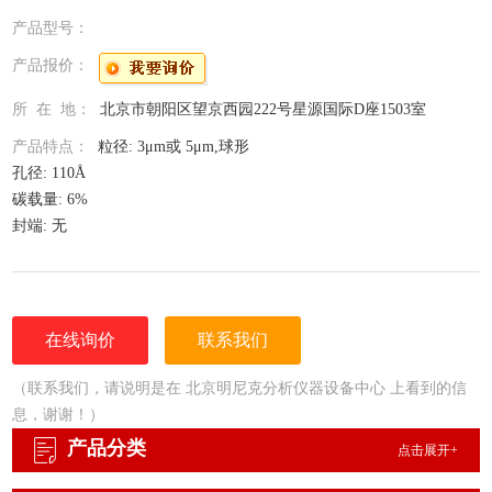
产品型号：
产品报价：
所 在 地：
北京市朝阳区望京西园222号星源国际D座1503室
产品特点：
粒径: 3μm或 5μm,球形
孔径: 110Å
碳载量: 6%
封端: 无
pH范围: 2.5 to 8
温度上限: 80°C
在线询价
联系我们
（联系我们，请说明是在 北京明尼克分析仪器设备中心 上看到的信
息，谢谢！）
产品分类
点击展开+