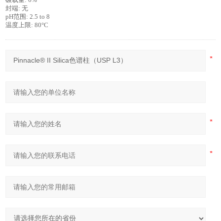
碳载量
: 6%
封端
:
无
pH
范围
: 2.5 to 8
温度上限
: 80°C