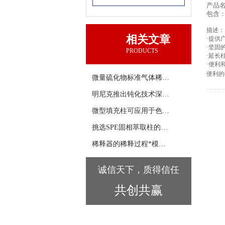
产品
包含
描述：
相关文章
·
提供
·
坚固
PRODUCTS
·
延长
·
便利
便利的
微量硫化物标准气体稀释仪应用综述
明尼克推出钝化技术深度应用系列：钝化工艺与分析仪器一体化
微型填充柱可应用于色谱分析的各个行业
挑选SPE固相萃取柱的方法
稀释器的稀释过程*模拟手工过程
诚信天下，质得信任
共创共赢