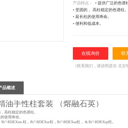
产品特点：
• 提供广泛的色谱
• 坚固的， 高柱稳定的色谱柱
• 延长柱的使用寿命。
• 便利和低成本。
在线询价
联
（联系我们，请说明是在 北京
谢！）
产品概述
精油手性柱套装
（
熔融石英
）
的，
高柱稳定的色谱柱。
柱的使用寿命。
®
®
®
®
：
Rt
-ΒDEXsm
柱，
Rt
-ΒDEXse
柱，
Rt
-ΒDEXsa
柱，
& Rt
-ΒDEXsp
柱。