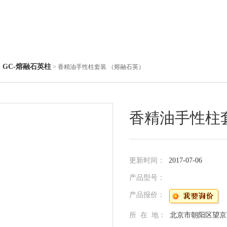
GC-熔融石英柱
◇
> 香精油手性柱套装 （熔融石英）
香精油手性柱
更新时间：
2017-07-06
产品型号：
产品报价：
所 在 地：
北京市朝阳区望京西