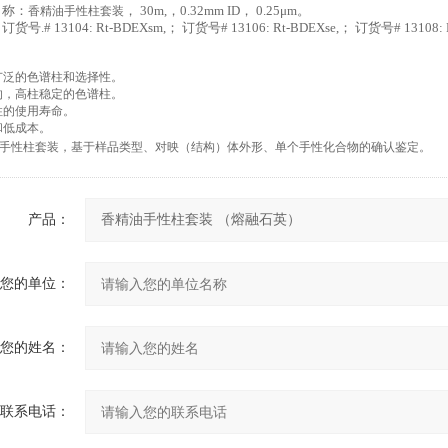
名称：
香精油手性柱套装
，
30m,
，
0.32mm
ID
，
0.25μm
。
：订货号
.# 13104: Rt-ΒDEXsm,
；
订货号
# 13106: Rt-ΒDEXse,
；
订货号
# 13108:
广泛的色谱柱和选择性。
的，
高柱稳定的色谱柱。
柱的使用寿命。
和低成本。
手性柱套装，基于样品类型、
对映
（
结构
）
体外形、单个手性化合物的确认鉴定。
产品：
您的单位：
您的姓名：
联系电话：