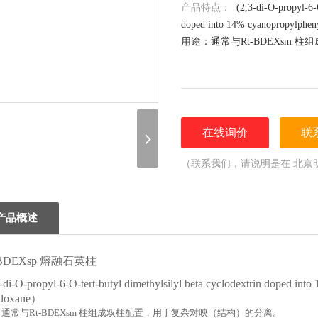
产品特点：
(2,3-di-O-propyl-6-O
doped into 14% cyanopropylpheny
用途：通常与Rt-ΒDEXsm 
在线询价
联
（联系我们，请说明是在 北京
谢！）
产品概述
ΒDEXsp 熔融石英柱
di-O-propyl-6-O-
tert
-butyl dimethylsilyl beta cyclodextrin doped in
iloxane）
通常与Rt-ΒDEXsm 柱组成双柱配置，用于复杂对映（结构）的分离。