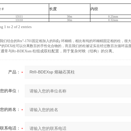
号
#
长度
内径
13111
30m
0.25mm
13110
30m
0.32mm
g 1 to 2 of 2 entries
®
我们结合的Rtx
-1701固定相加入的Β或γ 环糊精，相比有纯的环糊精固定相的柱，
*的DEX柱可以分离数百的手性化合物的，而且我们的柱被证实在经过数百次循环温
通常与Rt-ΒDEXsm 柱组成双柱配置，用于复杂对映（结构）的分离。
产品：
您的单位：
您的姓名：
联系电话：