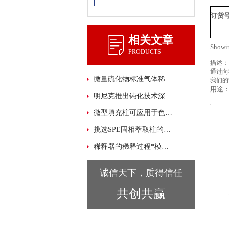
订货
相关文章
Showin
PRODUCTS
描述：
通过向
微量硫化物标准气体稀释仪应用综述
我们的
用途：
明尼克推出钝化技术深度应用系列：钝化工艺与分析仪器一体化
微型填充柱可应用于色谱分析的各个行业
挑选SPE固相萃取柱的方法
稀释器的稀释过程*模拟手工过程
诚信天下，质得信任
共创共赢