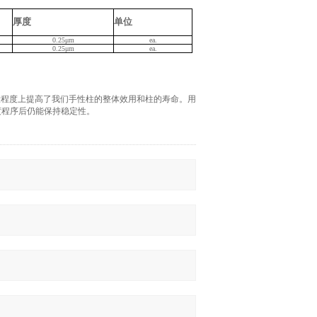
厚度
单位
0.25μm
ea.
0.25μm
ea.
很大程度上提高了我们手性柱的整体效用和柱的寿命。用
度程序后仍能保持稳定性。