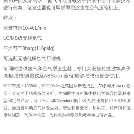
据用户的实际需求，氮气可通过碳分子筛或中空纤维膜技术
进行分离。该发生器也可即插即用连接在空气压缩机上。
特点：
流量范围
10-40L/min
LC/MS
级无烃氮气
压力可至
8barg(116psig)
可选配无油低噪空气压缩机
可同时提供氮气和空气型发生器，专门为安捷伦微波等离子
液相/质谱/质谱仪及
ABSciex
液相/质谱/质谱仪配套使用。
VICI背景：1968
年
，
VICI-Valco
在美国休斯敦成立
，
5
0
多年来
仪
VACLO
器一直
专注于
精密仪器分析、生物医学分析和生物化学兼容仪器
标准
型和定制产品
，
除了
Vaclo
和
阀门及配件
还提供
PDHID
检测
Cheminert
器、渗透管和动态气体发生器、
管道和定量环
、
加热罩
、
顺序阀
和温
度控制器
、
气体净化
器
、
气相色谱检测器和数字接口
等产品
。