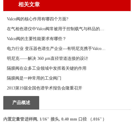
相关文章
Valco阀的核心作用有哪四个方面?
在气相色谱仪中Valco阀常被用于控制载气与样品的流向
Valco阀的主要性能要求有哪些？
电力行业 变压器色谱生产企业---有明尼克携手Valco支持您
明尼克——解决 360 μm直径管道连接的设计
隔膜阀在众多工业领域中发挥着关键的作用
隔膜阀是一种常用的工业阀门
2013第19届全国色谱学术报告会隆重召开
产品概述
内置定量管进样阀
, 1/16"
接头
, 0.40 mm
口径
（.016"）