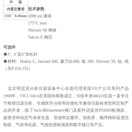
中
温
+
技术参数
内置定量管
1/16"
0.40mm
1000 psi 液体
175°C max
Nitronic 60 阀体
Valcon E 阀芯
可选件
◆3", 4"及6"加长杆
◆材料: Hasloy C, Inconel 600, 蒙乃尔400, 镍 200, Nitronic 50, 鈦, 锆
（见P.254-255）
北京明尼克分析仪器设备中心
全面
代理美国
VICI
公司
系列
产品
®
1968
年，
VICI-Valco
在美国休斯敦成立
，
5
0
多年来
仪器一直
专注
VACLO
于
精密仪器分析、生物医学分析和生物化学兼容仪器
标准型和定制产
品
的开发
，
除了
Vaclo
和
阀门及配件
还提供
PDHID
检测器、
Cheminert
渗透管和动态气体发生器、
管道和定量环
、
加热罩
、
顺序阀
和温度控
制器
、
气体净化
器
、
气相色谱检测器和数字接口
等产品
。