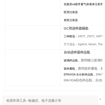
实验室ml级常量气体液体注射用
医用注射器
兽医注射器
GC用进样器隔垫
三种耐温：
340
℃
, 250
℃
, 400
℃
尺寸适合：Agilent, Varian, Ther
自动进样器样品瓶
玻璃样品瓶
，
透明螺口玻璃样
，
留样囊瓶
，
透明留样囊瓶
棕
EPA/VOA
水分析样品瓶
，
EPA
，
EPA/VOA棕色样品瓶
自动