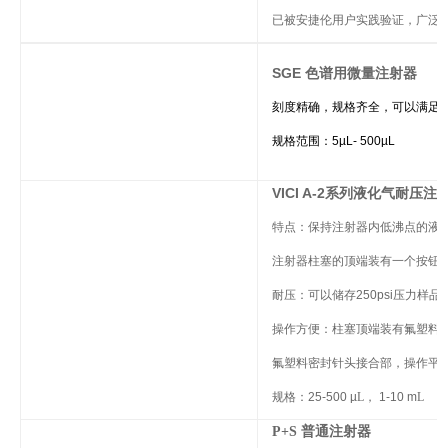
已被安捷伦用户实践验证，广泛
SGE 色谱用微量注射器
刻度精确，规格齐全，可以满足
规格范围：5µL- 500µL
VICI A-2系列液化气耐压注
特点：保持注射器内低沸点的液
注射器柱塞的顶端装有一个按钮
耐压：可以储存250psi压力样品
操作方便：柱塞顶端装有氟塑料
氟塑料密封针头接合部，操作平
规格：25-500 µ
L
， 1-10 m
L
P+S 普通注射器