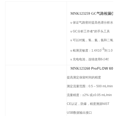
气路检漏仪
MNK123259 GC
u
保证气路密封提高色谱分析水
u
GC分析工作者*的手头工具
u
可以对氦，氢，氮，氩和二氧
-3
u
检测灵敏度：1.4X10
到 1.0 X
u
充电电池，连续使用6小时
ProFLOW 
MNK123260
提高测定保留时间的精度
测定流量范围：0.5 – 500 mL/min
流量精度：±2% 或±0.05 mL/min
CE认证，防爆，精度溯源NIST
USB数据输出接口