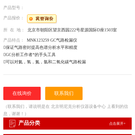
产品型号：
产品报价：
所 在 地：
北京市朝阳区望京西园222号星源国际D座1503室
产品特点：
MNK123259 GC气路检漏仪
保证气路密封提高色谱分析水平和精度
GC分析工作者*的手头工具
可以对氦，氢，氮，氩和二氧化碳气路检漏
检测灵敏度：1.4X10-3到 1.0 X10-5atm cc/min
充电电池，连续使用6小时
在线询价
联系我们
（联系我们，请说明是在 北京明尼克分析仪器设备中心 上看到的信
息，谢谢！）
产品分类
点击展开+