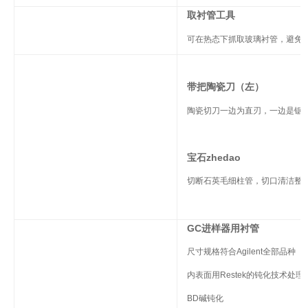
取衬管
工具
可在热态下抓取玻璃衬管，避免
带把陶瓷刀
（左）
陶瓷切刀一边为直刃，一边是锯
宝石zhedao
切断石英毛细柱管，切口清洁整
GC进样器用衬管
尺寸规格符合Agilent全部品种
内表面用Restek的钝化技术处理：S
BD碱钝化