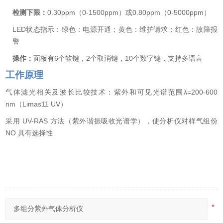
检测下限：
0.30ppm
（
0-1500ppm
）或
0.80ppm
（
0-5000ppm
）
LED
状态指示：绿色：电源开通；黄色：维护请求；红色：故障报
警
操作：
面板有
6
个软键，
2
个取消键，
10
个数字键，支持多语言
工作原理
气体滤光相关及波长比较技术：紫外和可见光谱范围λ=200-600
nm（Limas11 UV）
采用 UV-RAS 方法（紫外谐振吸收光谱学），使分析仪对样气组份
NO 具有选择性