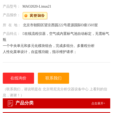
产品型号：
MAO2020-Limas21
产品报价：
所 在 地：
北京市朝阳区望京西园222号星源国际D座1503室
产品特点：
在线流程仪器，空气或内置标气池自动标定，无需标气
瓶
一个中央单元和多元化模块组合，完成多组分。多量程分析
人性化菜单设计，自监视功能，指示维护请求；
适用于二区防爆中可燃，腐蚀性和毒性气体；
以太网TCP/IP接口，OPC服务器，PROFIBUS、
Modbus接口
在线询价
联系我们
（联系我们，请说明是在 北京明尼克分析仪器设备中心 上看到的信
息，谢谢！）
产品分类
点击展开+