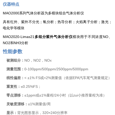
仪器特点
MAO2000
系列气体分析器为多模块组合气体分析仪
具有红外、紫外不分光；氧分析；热导分析；火焰离子分析；激光；
电化学等模块
MAO2020-Limas21
多组分紫外气体分析仪
模块用于不同浓度
NO
、
NO2
和
NH3
分析
性能参数
被测组分：
NO
，
NO2
，
NOx
测量范围：
0-100ppm/500ppm/2500ppm/5000ppm
线性偏差：
< ±1% FS
或
<2%
测量值（依据
EPA
汽车尾气测量规定）
重复性：
≤0.25%FS
；
零点漂移：
≤1ppm
或
≤1%
量程
/24
小时（以zui小推荐量程为准）
灵敏度漂移：
≤1%
测量值
/
周
显示：
背光图形显示，
320×240
分辨率