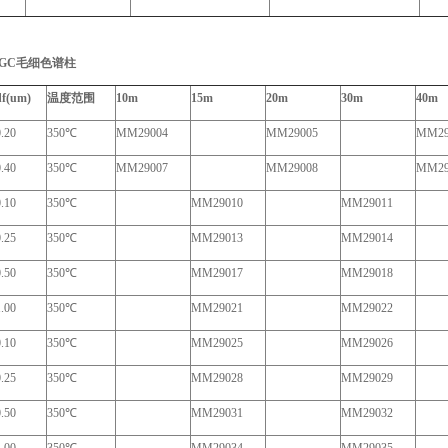
 GC
毛细色谱柱
df(um)
温度范围
10m
15m
20m
30m
40m
0.20
350
℃
MM29004
MM29005
MM29
0.40
350
℃
MM29007
MM29008
MM29
0.10
350
℃
MM29010
MM29011
0.25
350
℃
MM29013
MM29014
0.50
350
℃
MM29017
MM29018
1.00
350
℃
MM29021
MM29022
0.10
350
℃
MM29025
MM29026
0.25
350
℃
MM29028
MM29029
0.50
350
℃
MM29031
MM29032