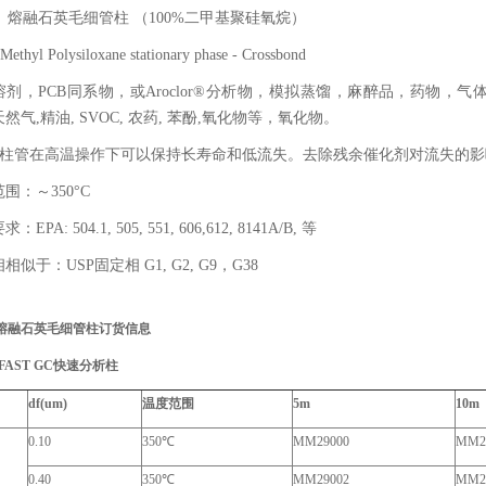
1 熔融石英毛细管柱 （100%二甲基聚硅氧烷）
ethyl Polysiloxane stationary phase - Crossbond
溶剂，PCB同系物，或Aroclor®分析物，模拟蒸馏，麻醉品，药物
然气,精油, SVOC, 农药, 苯酚,氧化物等，氧化物。
-1柱管在高温操作下可以保持长寿命和低流失。去除残余催化剂对流失的
围：～350°C
EPA: 504.1, 505, 551, 606,612, 8141A/B, 等
相似于：USP固定相 G1, G2, G9，G38
熔融石英毛细管柱订货信息
FAST GC
快速分析柱
df(um)
温度范围
5m
10m
0.10
350
℃
MM29000
MM2
0.40
350
℃
MM29002
MM2