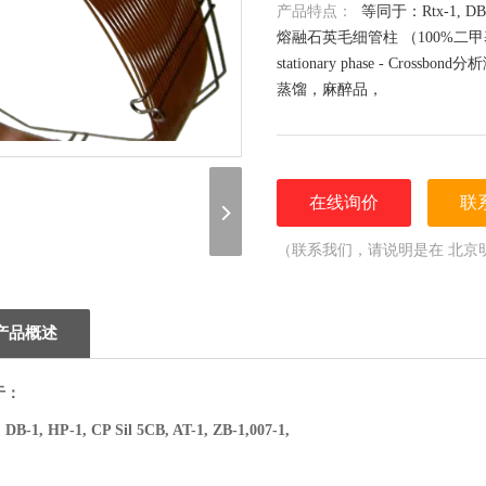
产品特点：
等同于：Rtx-1, DB-1,
熔融石英毛细管柱 （100%二甲基聚硅氧
stationary phase - Cro
蒸馏，麻醉品，
在线询价
联
（联系我们，请说明是在 北京
谢！）
产品概述
于：
, DB-1, HP-1, CP Sil 5CB, AT-1, ZB-1,007-1,