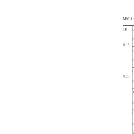
MM-1
ID
0.18
0.25