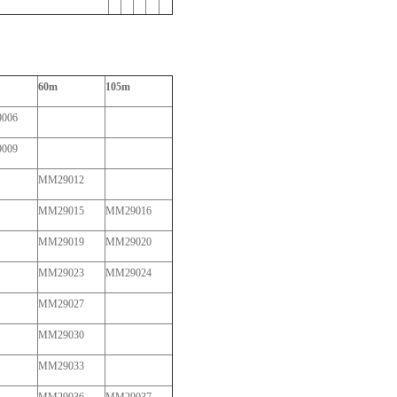
60m
105m
006
009
MM29012
MM29015
MM29016
MM29019
MM29020
MM29023
MM29024
MM29027
MM29030
MM29033