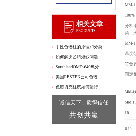
MM-
100% M
相关文章
分析
PRODUCTS
类，天
MM
手性色谱柱的原理和分类
温度范
如何解决乙腈短缺问题
符合要求：
SouthlandOMD-640氧分析仪故障排除案例
固定相
美国RESTEK公司色谱柱简介
色谱填充柱该如何进行老化处理
MM-1
诚信天下，质得信任
MM-1 
ID
共创共赢
0.10