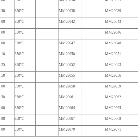
1.00
350
℃
MM29034
MM29035
1.50
350
℃
MM29038
MM29039
3.00
350
℃
MM29042
MM29043
4.00
350
℃
MM29046
5.00
350
℃
MM29047
MM29048
0.10
350
℃
MM29050
MM29051
0.25
350
℃
MM29052
MM29053
0.50
350
℃
MM29055
MM29056
1.00
350
℃
MM29058
MM29059
1.50
350
℃
MM29061
MM29062
3.00
350
℃
MM29064
MM29065
5.00
350
℃
MM29067
MM29068
7.00
350
℃
MM29070
MM29071