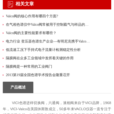
相关文章
Valco阀的核心作用有哪四个方面?
在气相色谱仪中Valco阀常被用于控制载气与样品的流向
Valco阀的主要性能要求有哪些？
电力行业 变压器色谱生产企业---有明尼克携手Valco支持您
低流速工况下手持式电子流量计检测稳定性分析
隔膜阀在众多工业领域中发挥着关键的作用
隔膜阀是一种常用的工业阀门
2013第19届全国色谱学术报告会隆重召开
产品概述
VICI
色谱进样切换阀，六通阀，液相阀来自于
VICI
品牌，
1968
年，
VICI-Valco
在美国休斯敦成立，
50
多年来
VACLO
仪器一直专注于