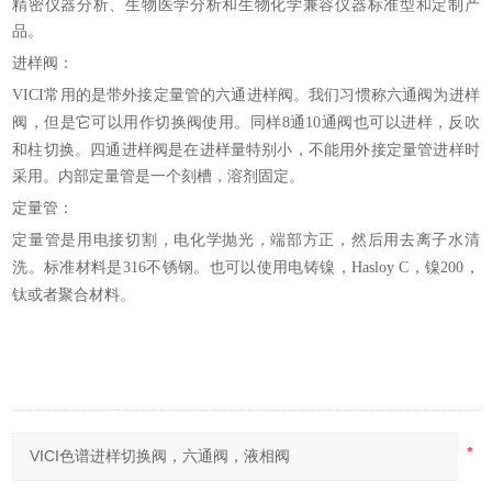
精密仪器分析、生物医学分析和生物化学兼容仪器标准型和定制产
品。
进样阀：
常用的是带外接定量管的六通进样阀。我们习惯称六通阀为进样
VICI
阀，但是它可以用作切换阀使用。同样
通
通阀也可以进样，反吹
8
10
和柱切换。四通进样阀是在进样量特别小，不能用外接定量管进样时
采用。内部定量管是一个刻槽，溶剂固定。
定量管：
定量管是用电接切割，电化学抛光，端部方正，
用去离子水清
然后
洗。标准材料是
不锈钢。也可以使用电铸镍，
，镍
，
316
Hasloy C
200
钛或者聚合材料。