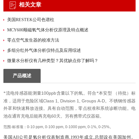
相关文章
美国RESTEK公司色谱柱
MCY600顺磁氧气体分析仪原理及特点概述
零点空气发生器的校准方法
多组分红外气体分析仪特点及应用综述
微量水分析仪有几种类型？其优缺点你了解吗？
产品概述
100ppb
*流电传感器能测量
含量以下的氧。符合*本安型
（待批）标
Class 1, Division 1, Groups A-D
准，适用于危险区域
。不锈钢传感器
外罩和快速释放连接。具有自动范围，零点校准和系统诊断功能。电
60
池在通宵充电后能再充电
天。另有携带式仪器箱。
范围
-
标准项：
0-10 ppm, 0-100 ppm, 0-1000 ppm, 0-1%, 0-25%。
美国AII公司是氧分析仪表制造商,1993年成立,总部设在美国加州。