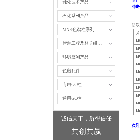
专门
钝化技术产品
冲击
石化系列产品
移液
MNK色谱柱系列产品
货
M
管道工程及相关维修服务
M
M
环境监测产品
M
色谱配件
M
M
专用GC柱
M
M
通用GC柱
M
M
诚信天下，质得信任
欢迎
共创共赢