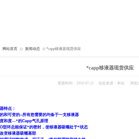
网站首页
◇
新闻动态
◇ *capp移液器现货供应
*capp移液器现货供应
更新时间：2010-07-22 信息来源：本站 浏览次
器特点：
的和可变的
--
所有您需要的均备于一支移液器
度和度—*的
Capp
气孔原理
O
型环总能保证*的密封，使移液器吸嘴处于*状态
改变移液器吸嘴基部