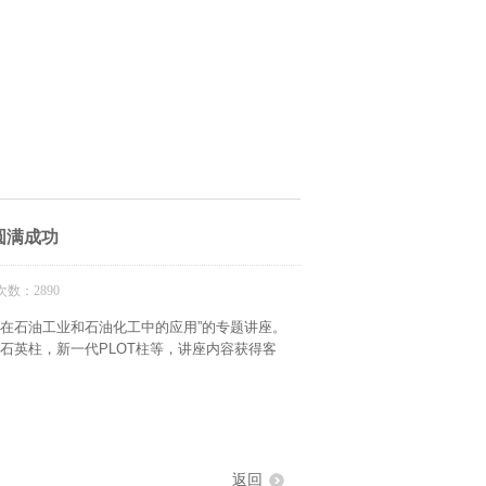
圆满成功
数：2890
在石油工业和石油化工中的应用
”
的专题讲座。
石英柱，新一代
PLOT
柱等，讲座内容获得客
返回