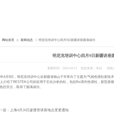
网站首页
◇
新闻动态
◇ 明尼克培训中心四月9日新疆讲座圆满成功
明尼克培训中心四月9日新疆讲座
更新时间：2010-04-13 信息来源：本站 浏览次
0
年
4
月
9
日，明尼克培训中心在新疆省独山子市举办了主题为
“
气相色谱柱新技术
上介绍了
RESTEK
公司的应用于石化分析的柱，包括
Rxi
系列色谱柱，新型蒸馏
热烈关注，取得了圆满成功。
一篇：
上海4月26日渗透管讲座地点变更通知