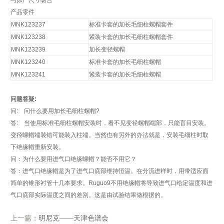
与原厂尺寸吻合
产品零件
MNK123237
标准卡套的加长毛细柱螺帽套件
MNK123238
紧装卡套的加长毛细柱螺帽套件
MNK123239
加长变径螺帽
MNK123240
标准卡套的加长毛细柱螺帽
MNK123241
紧装卡套的加长毛细柱螺帽
问题答疑
:
问
:
问什么要用加长毛细柱螺帽
?
答
:
当使用标准毛细柱螺帽安装时，看不见变径螺帽端部，只能盲目安装。
变径螺帽端装错可能装入柱端。当然也有另外的办法就是，安装毛细柱时取
下绝缘帽重新安装。
问：为什么要用进气口绝缘螺帽？能否不用它？
答：进气口绝缘帽是为了进气口底部维持恒温。在分流进样时，用带适应面
简单的锥形衬管十几本要求。
Ruguo9
不用绝缘帽将导致进气口给定温度和进
气口底部实际温度之间的差别。这是由试验结果做根据的。
上一篇：
明尼克——天津色谱会