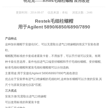
明尼克——Restek毛细柱螺帽 应用改进
更新时间：2014-08-07 信息来源：本站 浏览次数：2446
Restek
毛细柱螺帽
用于Agilent 5890/6850/6890/7890
产品特点
这种加长螺帽于安捷伦
GC
。可以无需取出进气口绝缘帽的情况下安装色谱
柱。
螺帽配用标准的卡套或者紧装卡套，不用扳手，可以手拧就可以安装。有两
种卡套任意选用，套件包括进气口端变径螺帽和手拧毛细柱螺帽。变径螺帽
,
标准毛细柱螺帽和紧装毛细柱螺帽都可以分别选购
.
主要用途
:
用于安捷伦
Agilent 5890/6890/7890
气相色谱仪
优点在于安装带有进气口绝缘帽的毛细柱时
,
这种加长螺帽可以方便的安装
.
其
尺寸与原装安捷伦仪器*匹配
.
三大优点
安装方便
/
无需取出进气口绝缘帽
可以使用标准的和紧装卡套