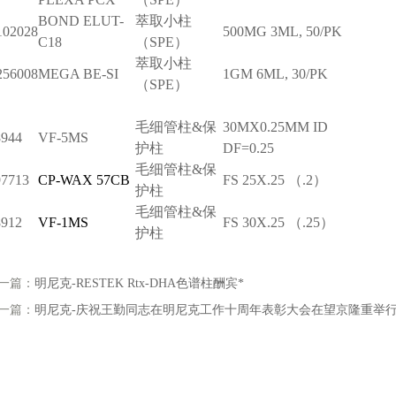
BOND ELUT-
萃取小柱
102028
500MG 3ML, 50/PK
C18
（SPE）
萃取小柱
256008
MEGA BE-SI
1GM 6ML, 30/PK
（SPE）
毛细管柱&保
30MX0.25MM ID
944
VF-5MS
护柱
DF=0.25
毛细管柱&保
7713
CP-WAX 57CB
FS 25X.25 （.2）
护柱
毛细管柱&保
912
VF-1MS
FS 30X.25 （.25）
护柱
一篇：
明尼克-RESTEK Rtx-DHA色谱柱酬宾*
一篇：
明尼克-庆祝王勤同志在明尼克工作十周年表彰大会在望京隆重举