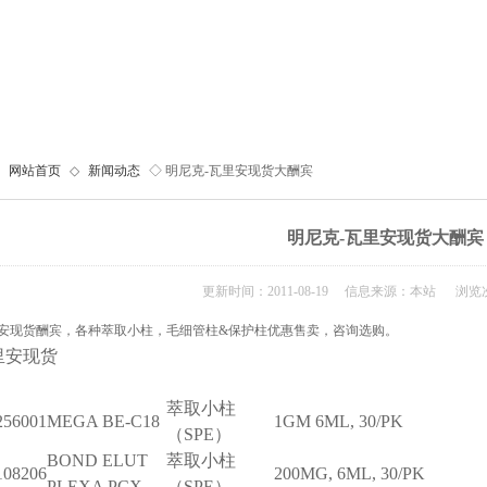
网站首页
◇
新闻动态
◇ 明尼克-瓦里安现货大酬宾
明尼克-瓦里安现货大酬宾
更新时间：2011-08-19 信息来源：本站 浏览次
安现货酬宾，各种萃取小柱，毛细管柱&保护柱优惠售卖，咨询选购。
里安现货
萃取小柱
256001
MEGA BE-C18
1GM 6ML, 30/PK
（SPE）
BOND ELUT
萃取小柱
108206
200MG, 6ML, 30/PK
PLEXA PCX
（SPE）