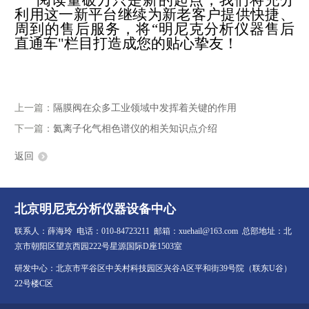
阅读量破万只是新的起点，我们将充分
利用这一新平台继续为新老客户提供快捷、
周到的售后服务，将“明尼克分析仪器售后
直通车"栏目打造成您的贴心挚友！
上一篇：
隔膜阀在众多工业领域中发挥着关键的作用
下一篇：
氦离子化气相色谱仪的相关知识点介绍
返回
北京明尼克分析仪器设备中心
联系人：薛海玲 电话：010-84723211 邮箱：xuehail@163.com 总部地址：北
京市朝阳区望京西园222号星源国际D座1503室
研发中心：北京市平谷区中关村科技园区兴谷A区平和街39号院（联东U谷）
22号楼C区