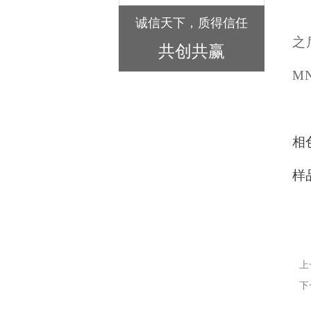
诚信天下，质得信任
之
共创共赢
M
相
样
上
下