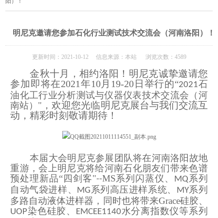
阳）！
明尼克邀请您参加石化行业测试技术交流会（河南洛阳）！
更新时间：2021-10-12 信息来源：本站 浏览次数：4589
金秋十月
，相约
洛阳
！明尼克诚挚邀请您
参加即将在
2021年
10
月
1
9
-
20
日
举行
的
“
石
2021
油化工行业分析测试与仪器仪表技术交流会（河
，
欢迎
您
光临
明尼克展台
与我们交流互
南站）"
动
，精彩时刻敬请期待！
本
届
大会明尼克
参展团队将在河南洛阳故地
重游，
会上明尼克将
给河南石化朋友们带来
色谱
预处理新品
“四剑客"
MS
系列闪蒸仪、
系列
--
MQ
自动气袋进样、
系列高压进样系统、
系列
MG
MY
多路自动液体进样器，
同时也将带来
Grace
硅胶、
染色硅胶、
水分离指数仪等系列
UOP
EMCEE1140