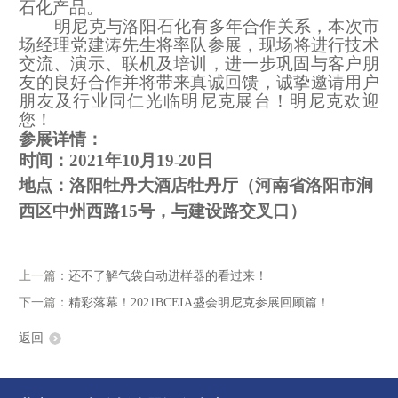
石化产品。
明尼克与洛阳石化有多年合作关系，本次市
场经理党建涛先生将率队参展，
现场
将进行技术
交流、演示、联机及培训，进一步巩固与客户朋
友的良好合作并将带来真诚回馈，
诚挚邀请
用户
朋友及行业同仁光临明尼克展台！
明尼克欢迎
您！
参展详情：
时间
：
202
1
年
10
月
19
20日
-
地点
：
洛阳牡丹大酒店牡丹厅
（
河南省洛阳市涧
西区中州西路
15号
，
与建设路交叉口
）
上一篇：
还不了解气袋自动进样器的看过来！
下一篇：
精彩落幕！2021BCEIA盛会明尼克参展回顾篇！
返回