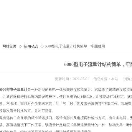
网站首页
◇
新闻动态
◇ 6000型电子流量计结构简单，牢固耐用
6000型电子流量计结构简单，牢
更新时间：2021-07-01 信息来源：本站 浏览次
6000型电子流量计
是一种新型的机电一体智能速度式流量计。它吸收了传统速度式流
。并通过微机进行系统内部误差校正，使计量准确达到0.5级，并可现场在线标定。
便、不卡堵。而且对介质要求不高，油、气、砂、泥及混合液仍可*正常工作。现场
和每次流量转换装置。并均可清零。
远传二次显示的标准通讯接口。远传有脉冲及电流两种输出方式。有自备电源。无
场、高磁场情况下工作正常。该流量计是速度式单流速流量计的一种，结构为单一叶