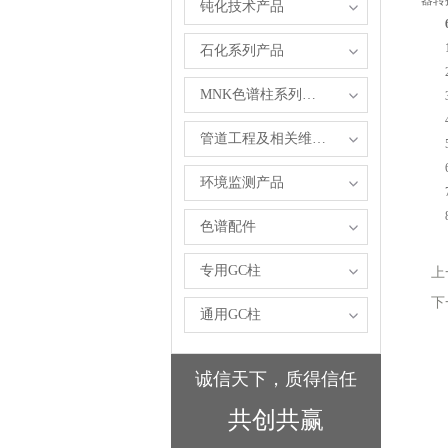
器转
钝化技术产品
1、
石化系列产品
2、
MNK色谱柱系列产品
3、
4、
管道工程及相关维修服务
5、
6
环境监测产品
7、
8、
色谱配件
专用GC柱
上
下
通用GC柱
诚信天下，质得信任
共创共赢