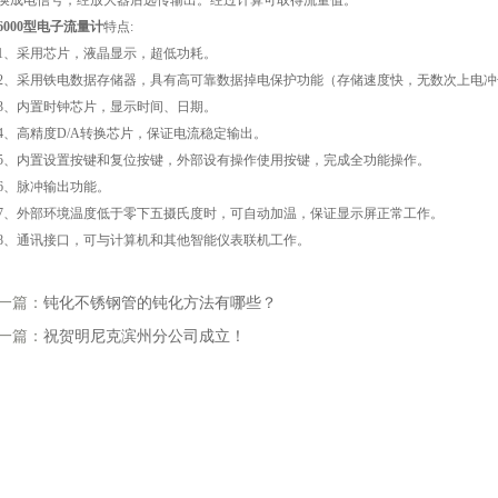
换成电信号，经放大器后远传输出。经过计算可取得流量值。
6000型电子流量计
特点:
采用芯片，液晶显示，超低功耗。
采用铁电数据存储器，具有高可靠数据掉电保护功能（存储速度快，无数次上电冲
内置时钟芯片，显示时间、日期。
高精度D/A转换芯片，保证电流稳定输出。
内置设置按键和复位按键，外部设有操作使用按键，完成全功能操作。
、脉冲输出功能。
外部环境温度低于零下五摄氏度时，可自动加温，保证显示屏正常工作。
通讯接口，可与计算机和其他智能仪表联机工作。
一篇：
钝化不锈钢管的钝化方法有哪些？
一篇：
祝贺明尼克滨州分公司成立！