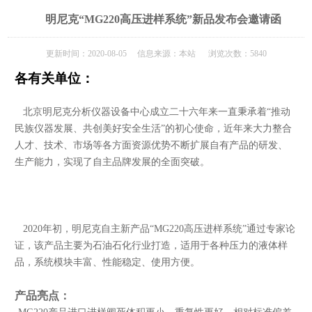
明尼克“MG220高压进样系统”新品发布会邀请函
更新时间：2020-08-05 信息来源：本站 浏览次数：5840
各有关单位：
北京明尼克分析仪器设备中心
成立二十六年来一直秉承着“
推动
民族仪器发展、共创美好安全生活
”
的
初心使命，近年来
大力
整合
人才、技术、市场等各方面资源
优势不断
扩展自有产品的研发、
生产能力，实现
了
自主
品牌
发展
的
全面
突破。
2020年
初
，明尼克自主新产品“MG220高压进样系统”通过专家论
证，该产品主要为石油石化行业打造，适用于各种压力的液体样
品，
系统
模块丰富、性能稳定、使用方便
。
产品亮点：