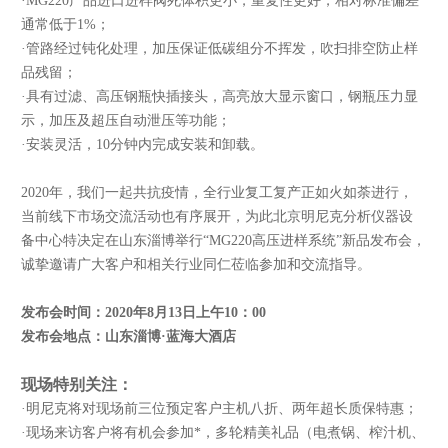
·
MG220产品进口进样阀死体积更小，重复性更好，相对标准偏差
通常低于1%；
·
管路经过钝化处理，加压保证低碳组分不挥发，吹扫排空防止样
品残留；
·
具有过滤、高压钢瓶快插接头，高亮放大显示窗口，钢瓶压力显
示，加压及超压自动泄压等功能；
·
安装灵活，10分钟内完成安装和卸载。
2020年，我们一起共抗疫情，全行业复工复产正如火如荼进行，
当前线下市场交流活动也有序展开，为此
北京明尼克分析仪器设
备中心
特决定在山东淄博举行
“MG220高压进样系统”
新品发布会，
诚挚邀请广大客户和相关行业同仁莅临参加和交流指导。
发布会时间：2020年8月13日上午10：00
发布会地点：山东淄博·蓝海大酒店
现场特别关注：
·明尼克将对现场前三位预定客户主机八折、两年超长质保特惠；
·现场来访客户将有机会参加*，多轮精美礼品（电煮锅、榨汁机、