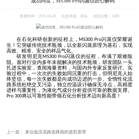
成功问世，MS300 Pro闪蒸仪匠心解码
更新时间：2025-04-29 信息来源：本站 浏览次数：1009
在石化科研创新的征程上
，
闪蒸仪
荣耀诞
MS300 Pro
生！它突破传统技术瓶颈，以全新闪蒸原理为基石，实现
高效、精准、安全的样品气化。
研发明尼克
闪蒸仪
的征程，布满了艰难险
MS300 Pro
阻。面对行业内多年未能解决的技术瓶颈，研发团队一头
扎进实验室，查阅海量资料，与国内外专家反复研讨。实
验过程中，一次次的失败如同沉重的打击，但明尼克人始
终坚信，每一次失败都是向成功迈进的一步。
全惰性化流
路系统杜绝交叉污染，独立控温设计确保无冷点，高精度
进样与重复性，为液化气成分分析提供可靠的数据支撑。
将以可靠性能带领石化分析技术迈向新高度！
Pro 300
上一篇：
多位低压流路选择器的选型原理