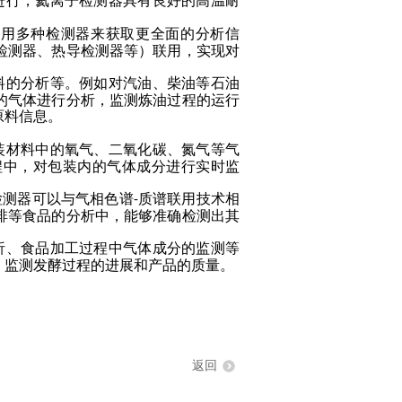
进行，氦离子检测器具有良好的高温耐
使用多种检测器来获取更全面的分析信
检测器、热导检测器等）联用，实现对
料的分析等。例如对汽油、柴油等石油
的气体进行分析，监测炼油过程的运行
原料信息。
装材料中的氧气、二氧化碳、氮气等气
程中，对包装内的气体成分进行实时监
检测器可以与气相色谱
质谱联用技术相
-
啡等食品的分析中，能够准确检测出其
析、食品加工过程中气体成分的监测等
，监测发酵过程的进展和产品的质量。
返回