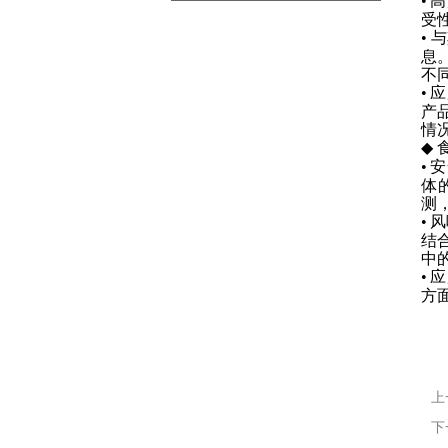
•
高
受
•
与
息
不
•
应
产
情
◆
•
安
体
测
•
风
结
中
•
应
方
上
下