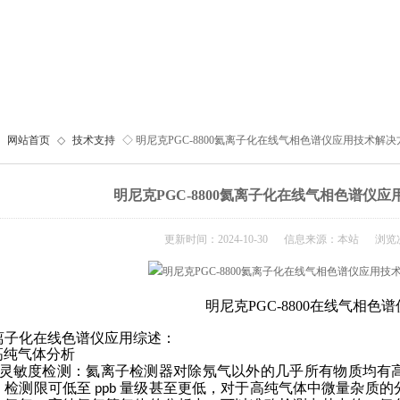
网站首页
◇
技术支持
◇ 明尼克PGC-8800氦离子化在线气相色谱仪应用技术解
明尼克PGC-8800氦离子化在线气相色谱仪
更新时间：2024-10-30 信息来源：本站 浏览次
明尼克PGC-8800在线气相色谱
离子化在线色谱仪应用综述：
高纯气体分析
灵敏度检测：氦离子检测器对除氖气以外的几乎所有物质均有
，检测限可低至
量级甚至更低，对于高纯气体中微量杂质的
ppb