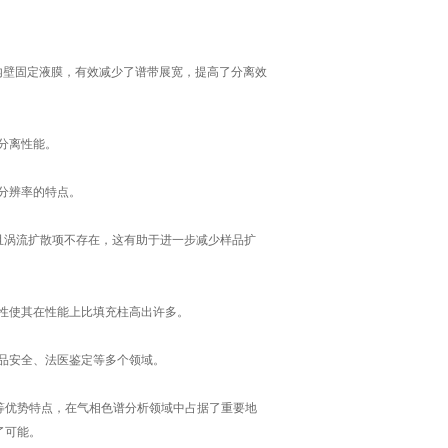
内壁固定液膜，有效减少了谱带展宽，提高了分离效
分离性能。
分辨率的特点。
而且涡流扩散项不存在，这有助于进一步减少样品扩
性使其在性能上比填充柱高出许多。
品安全、法医鉴定等多个领域。
优势特点，在气相色谱分析领域中占据了重要地
了可能。