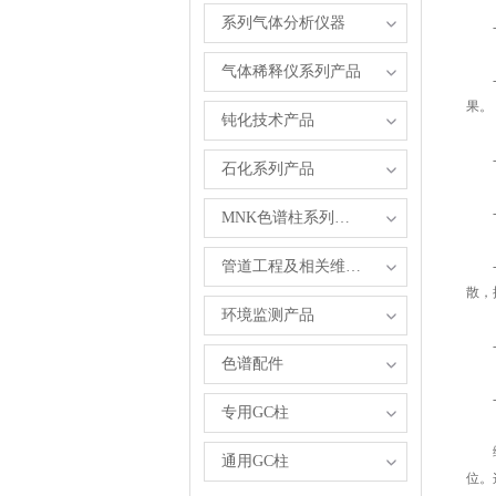
系列气体分析仪器
-相
气体稀释仪系列产品
-高
果。
钝化技术产品
-总
石化系列产品
-金
MNK色谱柱系列产品
管道工程及相关维修服务
-减
散，
环境监测产品
-空
色谱配件
-适
专用GC柱
综上
通用GC柱
位。