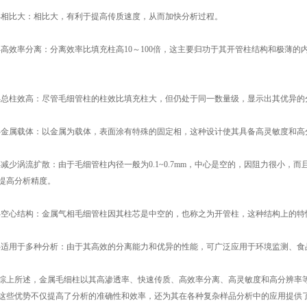
比大：相比大，有利于提高传质速度，从而加快分析过程。
效率分离：分离效率比填充柱高10～100倍，这主要归功于其开管柱结构和极薄的
柱效高：尽管毛细管柱的柱效比填充柱大，但仍处于同一数量级，显示出其优异的
属载体：以金属为载体，表面涂有特殊的固定相，这种设计使其具备高灵敏度和高
少涡流扩散：由于毛细管柱内径一般为0.1~0.7mm，中心是空的，因阻力很小，
提高分析精度。
心结构：金属气相毛细管柱因其柱芯是中空的，也称之为开管柱，这种结构上的特
用于多种分析：由于其高效的分离能力和优异的性能，可广泛应用于环境监测、食
所述，金属毛细柱以其高渗透率、快速传质、高效率分离、高灵敏度和高分辨率等
这些优势不仅提高了分析的准确性和效率，还为其在各种复杂样品分析中的应用提供