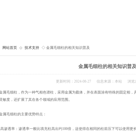
网站首页
◇
技术支持
◇ 金属毛细柱的相关知识普及
金属毛细柱的相关知识普
更新时间：2024-08-27 信息来源：本站 浏览次
毛细柱，作为一种气相色谱柱，采用金属为载体，并在表面涂有特殊的固定相，具
灵敏度，还扩展了其在各个领域的应用范围。
属毛细柱的主要优势特点：
渗透率：渗透率一般比填充柱高出约100倍，这使得在相同的柱前压下可以使用更