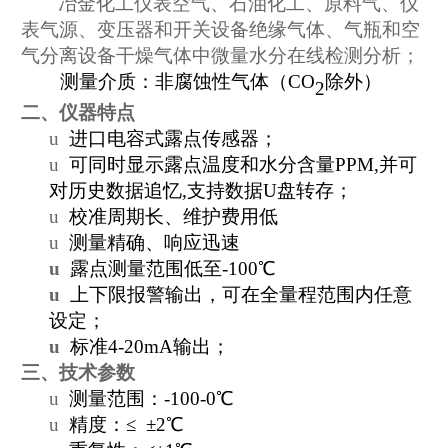
冶金化工仪表空气、
石油化工
、原料气、仪
表气源、变压器和开关设备绝缘气体、气瓶和空
气分离设备
干燥气体中微量水分
在线
检测分析；
测量介质：非腐蚀性气体（
CO
除外）
2
二、仪器特点
u
进口电容式露点传感器；
u
可同时
显示露点温度和水分含量
PPM
,
并可
对历史数据追忆
,
支持数据
U
盘转存
；
u
校准周期长、维护费用低
u
测量精确、响应迅速
u
露点测量范围低至
-100
℃
u
上下限报警输出，可在全量程范围内任意
设定；
u
标准
4-20mA
输出；
三、技术参数
u
测量范围：
-
100-
0
℃
u
精度
：
≤
±
2
℃