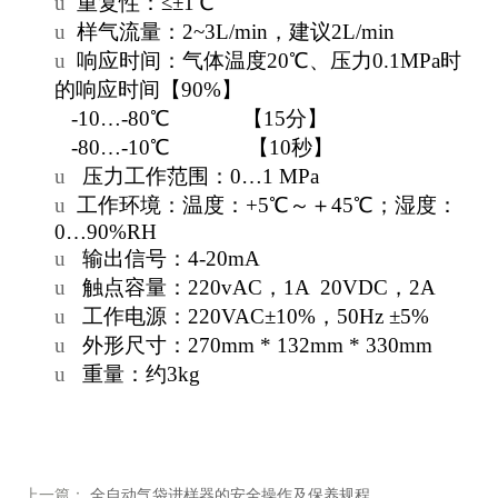
u
重复性：≤±
1
℃
u
样
气流量：
2
~
3L
/min
，建议
2
L
/min
u
响应时间：气体温度
20
℃
、压力
0.1MPa
时
的响应时间【
90%
】
-10
…
-80
℃
【
15
分】
-80
…
-10
℃
【
10
秒
】
u
压力
工作范围
：
0
…
1 MPa
u
工作环境：
温度：
+5
℃～＋
45
℃；湿度：
0
…
9
0%RH
u
输出信号：
4-20mA
u
触点容量：
220vAC
，
1A 20VDC
，
2A
u
工作电源：
220VAC
±
10%
，
50Hz
±
5%
u
外形尺寸：
270
mm *
132
mm *
330
mm
u
重量：约
3
kg
上一篇：
全自动气袋进样器的安全操作及保养规程