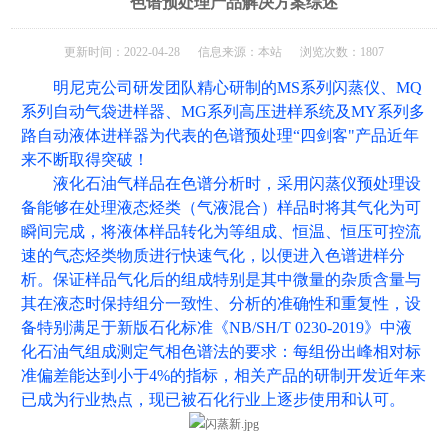
色谱预处理产品解决方案综述
更新时间：2022-04-28 信息来源：本站 浏览次数：1807
明尼克公司研发团队精心研制的
MS系列闪蒸仪、MQ
系列自动气袋进样器、MG系列高压进样系统及MY系列多
路自动液体进样器为代表的色谱预处理“四剑客"产品近年
来不断取得突破！
液化石油气样品在色谱分析时，采用闪蒸仪预处理设
备能够在处理液态烃类（气液混合）样品时将其气化为可
瞬间完成，将液体样品转化为等组成、恒温、恒压可控流
速的气态烃类物质进行快速气化，以便进入色谱进样分
析。保证样品气化后的组成特别是其中微量的杂质含量与
其在液态时保持组分一致性、分析的准确性和重复性，设
备特别满足于新版石化标准《
NB/SH/T 0230-2019》中液
化石油气组成测定气相色谱法的要求：每组份出峰相对标
准偏差能达到小于4%的指标，相关产品的研制开发近年来
已成为行业热点，现已被石化行业上逐步使用和认可。