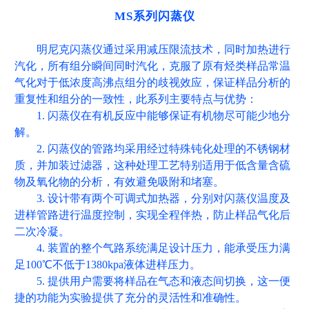
MS系列闪蒸仪
明尼克闪蒸仪通过采用减压限流技术，同时加热进行
汽化，所有组分瞬间同时汽化，克服了原有烃类样品常温
气化对于低浓度高沸点组分的歧视效应，保证样品分析的
重复性和组分的一致性
，此系列主要特点与优势：
1.
闪蒸仪在有机反应中能够保证有机物尽可能少地分
解。
2.
闪蒸仪的管路均采用经过特殊钝化处理的不锈钢材
质，并加装过滤器，这种处理工艺特别适用于低含量含硫
物及氧化物的分析，有效避免吸附和堵塞。
3.
设计带有两个可调式加热器，分别对闪蒸仪温度及
进样管路进行温度控制，实现全程伴热，防止样品气化后
二次冷凝。
4.
装置的整个气路系统满足设计压力，能承受压力满
足
100℃不低于1380kpa液体进样压力。
5.
提供用户需要将样品在气态和液态间切换，这一便
捷的功能为实验提供了充分的灵活性和准确性。