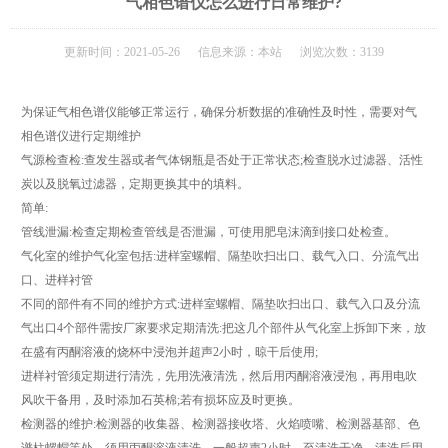
气相色谱仪怎么进行日常维护?
更新时间：2021-05-26 信息来源：本站 浏览次数：3139
为保证气相色谱仪能够正常运行，确保分析数据的准确性及时性，需要对气
相色谱仪进行定期维护
气源检查检:查发生器或者气体钢瓶是否处于正常状态;检查脱水过滤器、活性
炭以及脱氧过滤器，定期更换其中的填料。
简单:
管线泄漏:检查定期检查管线是否泄漏，可使用肥皂沫滴到接口处检查。
气化室的维护气化室包括:进样室螺帽、隔垫吹扫出口、载气入口、分流气出
口、进样衬管
不同的部件有不同的维护方式:进样室螺帽、隔垫吹扫出口、载气入口及分流
气出口4个部件需按厂家要求定期清洗:把这几个部件从气化室上拆卸下来，放
在盛有丙酮溶液的烧杯中浸泡并超声2小时，晾干后使用;
进样衬管须定期进行清洗，先用洗液清洗，然后用丙酮溶液浸泡，再用电吹
风吹干备用，及时添加石英棉;若有损坏应及时更换。
检测器的维护:检测器的收集器、检测器接收塔、火焰喷嘴、检测器基部、色