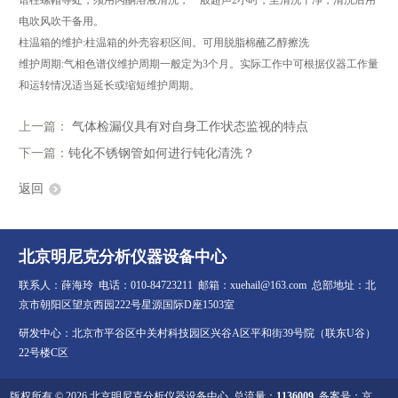
谱柱螺帽等处，须用丙酮溶液清洗，一般超声2小时，至清洗干净，清洗后用
电吹风吹干备用。
柱温箱的维护:柱温箱的外壳容积区间。可用脱脂棉蘸乙醇擦洗
维护周期:气相色谱仪维护周期一般定为3个月。实际工作中可根据仪器工作量
和运转情况适当延长或缩短维护周期。
上一篇：
气体检漏仪具有对自身工作状态监视的特点
下一篇：
钝化不锈钢管如何进行钝化清洗？
返回
北京明尼克分析仪器设备中心
联系人：薛海玲 电话：010-84723211 邮箱：xuehail@163.com 总部地址：北
京市朝阳区望京西园222号星源国际D座1503室
研发中心：北京市平谷区中关村科技园区兴谷A区平和街39号院（联东U谷）
22号楼C区
版权所有 © 2026 北京明尼克分析仪器设备中心 总流量：
1136009
备案号：京