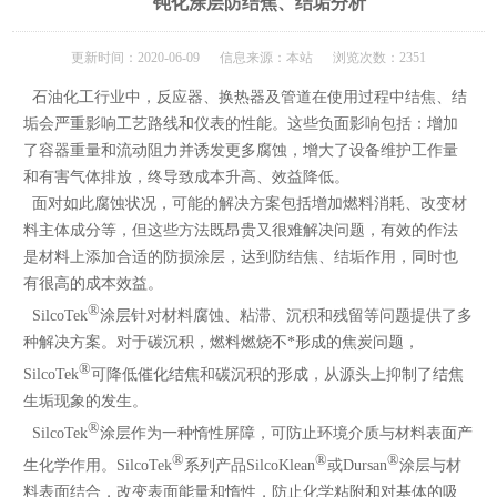
钝化涂层防结焦、结垢分析
更新时间：2020-06-09 信息来源：本站 浏览次数：2351
石油化工行业中，反应器、换热器及管道在使用过程中结焦、结
垢会严重影响工艺路线和仪表的性能。这些负面影响包括：增加
了容器重量和流动阻力并诱发更多腐蚀，增大了设备维护工作量
和有害气体排放，终导致成本升高、效益降低。
面对如此腐蚀状况，可能的解决方案包括增加燃料消耗、改变材
料主体成分等，但这些方法既昂贵又很难解决问题，有效的作法
是材料上添加合适的防损涂层，达到防结焦、结垢作用，同时也
有很高的成本效益。
®
SilcoTek
涂层针对材料腐蚀、粘滞、沉积和残留等问题提供了多
种解决方案。对于碳沉积，燃料燃烧不*形成的焦炭问题，
®
SilcoTek
可降低催化结焦和碳沉积的形成，从源头上抑制了结焦
生垢现象的发生。
®
SilcoTek
涂层作为一种惰性屏障，可防止环境介质与材料表面产
®
®
®
生化学作用。SilcoTek
系列产品SilcoKlean
或Dursan
涂层
与材
料表面结合，改变表面能量和惰性，防止化学粘附和对基体的吸