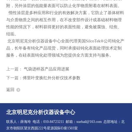
附，另外涂层的低能量表面可以防止化学物质附着在材料表面。
惰性涂层是多种应用和行业的有效解决方案，它防止了基体材料
与介质物质之间的相互作用，在不改变部件设计或基础材料物理
性能的情况下，材料获得更好的表面性能，避免被腐蚀、结焦、
结垢。
北京明尼克分析仪器设备中心全面代理美国SilcoTek®公司钝化产
品，长年备有钝化产品现货，同时承接硅钝化表面处理技术定制
服务，在硅表面钝化处理领域为您提供全方面支持与服务。
上一篇：
气袋进样器产品应用进展
下一篇：
傅里叶变换红外分析仪技术参数
返回
北京明尼克分析仪器设备中心
联系人：薛海玲 电话：010-84723211 邮箱：xuehail@163.com 总部地址：北
京市朝阳区望京西园222号星源国际D座1503室