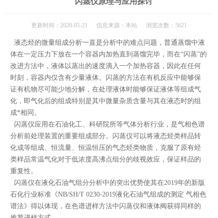
闪蒸仪原理与应用探讨
更新时间：2020-05-21 信息来源：本站 浏览次数：5621
液态烃的微量组成分析一直是分析中的难点问题，普通蒸馏中液
体在一定压力下放在一个容器内加热直到蒸馏完毕，而在“闪蒸”的
改进方法中，液体以蒸出的速度滴入一个加热容器，因此在任何
时刻，容器内仅含有少量液体。闪蒸的方法在有机反应中能够保
证有机物尽可能少地分解，在处理液体时能够保证液体等组成气
化，即气化后的组成特别是其中微量杂质含量与其在液态时的组
成*相同。
闪蒸仪应用在石油化工、科研院所等气体分析行业，是气相色谱
分析前处理装置的重要组成部分。闪蒸仪可以将液态烃类样品转
化成等组成、恒流量、恒温恒压的气态烃类物质，克服了原有烃
类样品常温气化对于低浓度高沸点组分的歧视效应，保证样品的
重复性。
闪蒸仪在液化石油气组分分析中的突出优势使其在2019年的新版
石化行业标准《NB/SH/T 0230-2019液化石油气组成的测定 气相色
谱法》得以体现，在色谱进样方法中闪蒸仪和液体阀获得同样的
推荐进样方式。