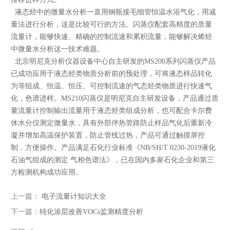
液态烃中的微量水分析一直用钢瓶接毛细管恒温水浴气化，用减
量法进行分析，这是比较可行的方法。闪蒸仪配套高精度的质量
流量计，能够快速、精确的控制流速和累积流量，能够解决烯烃
中微量水分析这一技术难题。
北京明尼克分析仪器设备中心自主研发的MS200系列闪蒸仪产品
已成功应用于液态烃类物质分析前的预处理，可将液态样品转化
为等组成、恒温、恒压、可控制流速的气态烃类物质进行快速气
化，色谱进样。MS210闪蒸仪是明尼克自主研发设备，产品通过质
量流量计控制输出流量用于液态烃类组成分析，也可配合卡尔费
休水分仪测定微量水，具有外部伴热管路防止样品气化后重新冷
凝并增加高温保护装置，防止管线过热，产品可通过触摸屏控
制，方便操作。产品满足石化行业标准《NB/SH/T 0230-2019液化
石油气组成的测定 气相色谱法》，已在国内多家石化企业和第三
方检测机构成功应用。
上一篇：
电子流量计知识大全
下一篇：
钝化涂层改善VOCs监测精度分析