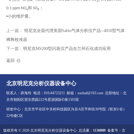
2
和
；
0.1 ppm NO
SO
x
x
量。
▪︎小的维护
上一篇：
明尼克全面代理美国Sabio气体分析仪产品--4010型气体
稀释校准器
下一篇：
明尼克MS200型闪蒸仪产品在兰州石化成功应用
返回
北京明尼克分析仪器设备中心
联系人：薛海玲 电话：010-84723211 邮箱：xuehail@163.com 总部地址：北
京市朝阳区望京西园222号星源国际D座1503室
研发中心：北京市平谷区中关村科技园区兴谷A区平和街39号院（联东U谷）
22号楼C区
版权所有 © 2026 北京明尼克分析仪器设备中心 总流量：
1136009
备案号：京