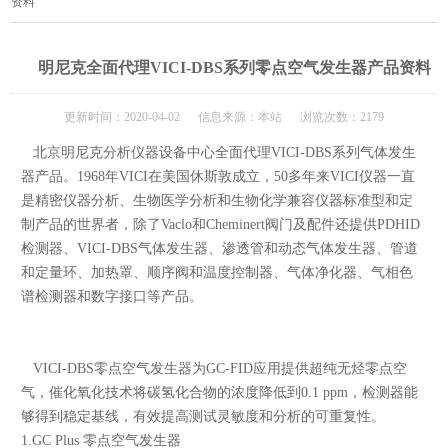
资料
明尼克全面代理VICI-DBS系列零点空气发生器产品资料
更新时间：2020-04-02 信息来源：本站 浏览次数：2179
北京明尼克分析仪器设备中心
全面
代理VICI
-DBS系列气体发生
器
产品
。
1968年VICI在美国休斯敦成立
，
5
0多年来VICI仪器一直
是
精密仪器分析、生物医学分析和生物化学兼容仪器
标准型和定
制产品
的
世界者
，
除了Vaclo和Cheminert阀门及配件
还提供PDHID
检测器、
VICI
-DBS气体发生器、渗透管和动态气体发生器、
管道
和定量环
、
加热罩
、
顺序阀
和温度控制器
、
气体净化
器
、
气相色
谱检测器和数字接口
等产品
。
VICI-DBS零点空气发生器为GC-FID应用提供超纯无烃零点空
气，催化氧化技术将碳氢化合物的浓度降低到0.1 ppm，检测器能
够得到稳定基线，有效提高测试灵敏度和分析的可重复性。
1.
GC Plus 零点空气发生器