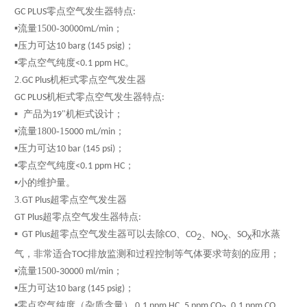
点
发生器特点
GC PLUS零
空气
:
1500-
0
；
▪︎流量
30
00mL/min
可达
；
▪︎压力
10 barg (145 psig)
点
。
▪︎零
空气纯度<0.1 ppm HC
2.
机柜式零点
GC Plus
空气发生器
机柜式零点空气发生器特点
GC PLUS
:
产品
"机柜式设计；
▪
为19
1800-1
；
▪︎流量
5000 mL/min
可达
；
▪︎压力
10 bar (145 psi)
点
；
▪︎零
空气纯度<0.1 ppm HC
量。
▪︎小的维护
3.
点
GT Plus超零
空气发生器
点
特点
GT Plus超零
空气发生器
:
点
▪
GT Plus超零
空气发生器可以去除CO、CO
、NO
、SO
和水蒸
2
X
X
气体
；
气，非常适合TOC排放监测和过程控制等
要求苛刻的应用
1500-
0
；
▪︎流量
3000
ml/min
可达
；
▪︎压力
10 barg (145 psig)
点
（杂质含量）
▪︎零
空气纯度
0.1 ppm HC, 5 ppm CO
, 0.1 ppm CO,