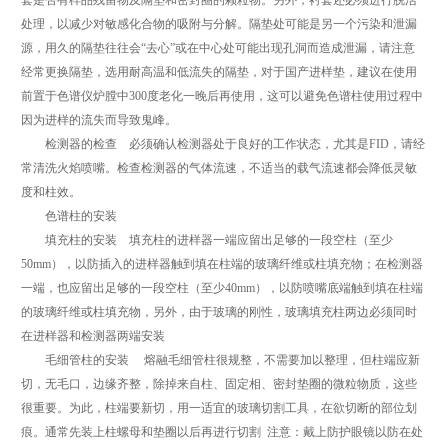
套是否有样品残留物及隔垫和密封圈的颗粒物。另外，衬套还必须进行脱活
处理，以减少对敏感化合物的吸附与分解。隔垫处可能是另一个污染和泄漏
源，用久的隔垫往往会“去心”或在中心处可能出现孔洞而造成泄漏，请注意
经常更换隔垫，选用耐高温和低流失的隔垫，对于国产进样垫，建议在使用
前置于色谱仪炉膛中300度老化一晚后再使用，这可以避免色谱柱使用过程中
因为进样的流失而导致鬼峰。
检测器的检查 必须确认检测器处于良好的工作状态，尤其是FID，请经
常清洗火焰喷嘴。检查检测器的气体流速，不适当的载气流速都会降低灵敏
度和柱效。
色谱柱的安装
填充柱的安装 填充柱的进样器一端应留出足够的一段空柱（至少
50mm），以防插入的进样器触到填在柱端的玻璃纤维或柱填充物；在检测器
一端，也应留出足够的一段空柱（至少40mm），以防喷嘴底端触到填在柱端
的玻璃纤维或柱填充物，另外，由于玻璃的刚性，玻璃填充柱两边必须同时
在进样器和检测器两端安装
毛细管柱的安装 熔融毛细管柱很规整，不需要加以整理，但柱端应新
切，无毛口，边缘齐整，除掉来自柱、固定相、密封垫圈的微粒物质，这些
很重要。为此，柱端要新切，用一适宜的玻璃切割工具，在欲切断的部位划
痕。通常先装上柱螺母和垫圈以后再进行切割 注意：戴上防护眼镜以防在处