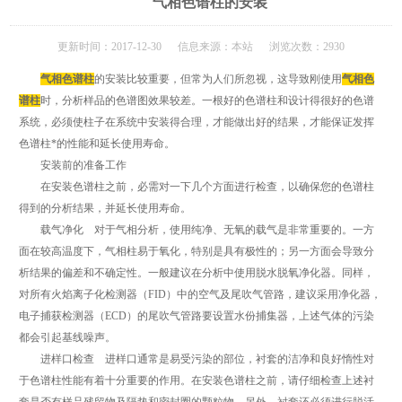
气相色谱柱的安装
更新时间：2017-12-30 信息来源：本站 浏览次数：2930
气相色谱柱
的安装比较重要，但常为人们所忽视，这导致刚使用
气相色
谱柱
时，分析样品的色谱图效果较差。一根好的色谱柱和设计得很好的色谱
系统，必须使柱子在系统中安装得合理，才能做出好的结果，才能保证发挥
色谱柱*的性能和延长使用寿命。
安装前的准备工作
在安装色谱柱之前，必需对一下几个方面进行检查，以确保您的色谱柱
得到的分析结果，并延长使用寿命。
载气净化 对于气相分析，使用纯净、无氧的载气是非常重要的。一方
面在较高温度下，气相柱易于氧化，特别是具有极性的；另一方面会导致分
析结果的偏差和不确定性。一般建议在分析中使用脱水脱氧净化器。同样，
对所有火焰离子化检测器（FID）中的空气及尾吹气管路，建议采用净化器，
电子捕获检测器（ECD）的尾吹气管路要设置水份捕集器，上述气体的污染
都会引起基线噪声。
进样口检查 进样口通常是易受污染的部位，衬套的洁净和良好惰性对
于色谱柱性能有着十分重要的作用。在安装色谱柱之前，请仔细检查上述衬